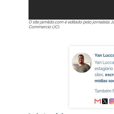
O site jamildo.com é editado pelo jornalista 
Commercio (JC).
Yan Lucc
Yan Lucca 
estagiári
sites,
escr
mídias soc
Também fo