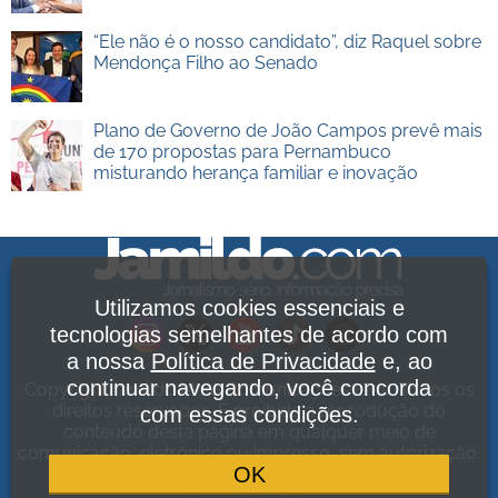
“Ele não é o nosso candidato”, diz Raquel sobre
Mendonça Filho ao Senado
Plano de Governo de João Campos prevê mais
de 170 propostas para Pernambuco
misturando herança familiar e inovação
Utilizamos cookies essenciais e
tecnologias semelhantes de acordo com
a nossa
Política de Privacidade
e, ao
continuar navegando, você concorda
Copyright Jamildo Melo Comunicações Ltda. Todos os
direitos reservados. É proibida a reprodução do
com essas condições.
conteúdo desta página em qualquer meio de
comunicação, eletrônico ou impresso, sem autorização.
OK
Política de Privacidade
.