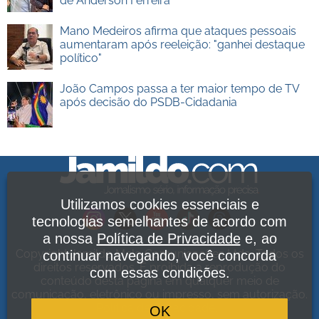
de Anderson Ferreira
Mano Medeiros afirma que ataques pessoais
aumentaram após reeleição: "ganhei destaque
político"
João Campos passa a ter maior tempo de TV
após decisão do PSDB-Cidadania
Utilizamos cookies essenciais e
tecnologias semelhantes de acordo com
a nossa
Política de Privacidade
e, ao
Copyright Jamildo Melo Comunicações Ltda. Todos os
continuar navegando, você concorda
direitos reservados. É proibida a reprodução do
com essas condições.
conteúdo desta página em qualquer meio de
comunicação, eletrônico ou impresso, sem autorização.
Política de Privacidade
.
OK