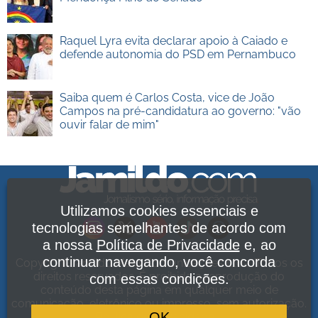
Raquel Lyra evita declarar apoio à Caiado e
defende autonomia do PSD em Pernambuco
Saiba quem é Carlos Costa, vice de João
Campos na pré-candidatura ao governo: "vão
ouvir falar de mim"
Utilizamos cookies essenciais e
tecnologias semelhantes de acordo com
a nossa
Política de Privacidade
e, ao
continuar navegando, você concorda
Copyright Jamildo Melo Comunicações Ltda. Todos os
direitos reservados. É proibida a reprodução do
com essas condições.
conteúdo desta página em qualquer meio de
comunicação, eletrônico ou impresso, sem autorização.
OK
Política de Privacidade
.