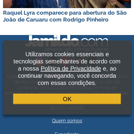
Raquel Lyra comparece para abertura do São
João de Caruaru com Rodrigo Pinheiro
Utilizamos cookies essenciais e
tecnologias semelhantes de acordo com
a nossa
Política de Privacidade
e, ao
continuar navegando, você concorda
Copyright Jamildo Melo Comunicações Ltda. Todos os
direitos reservados. É proibida a reprodução do
com essas condições.
conteúdo desta página em qualquer meio de
comunicação, eletrônico ou impresso, sem autorização.
OK
Política de Privacidade
.
Acervo Jamildo
.
Quem somos
.