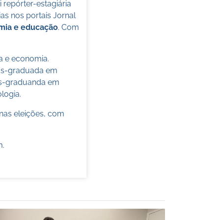
oi repórter-estagiária
s nos portais Jornal
omia e educação
. Com
ca e economia.
pós-graduada em
pós-graduanda em
ologia.
nas eleições, com
m
.