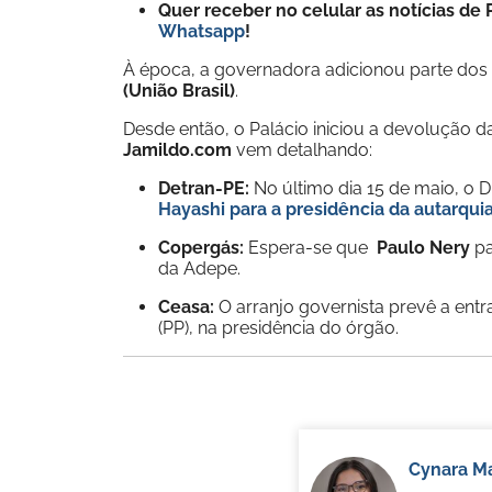
Quer receber no celular as notícias d
Whatsapp
!
À época, a governadora adicionou parte do
(União Brasil)
.
Desde então, o Palácio iniciou a devolução d
Jamildo.com
vem detalhando:
Detran-PE:
No último dia 15 de maio, o Di
Hayashi
para a presidência da autarqui
Copergás:
Espera-se que
Paulo Nery
pa
da Adepe.
Ceasa:
O arranjo governista prevê a ent
(PP), na presidência do órgão.
Cynara Ma