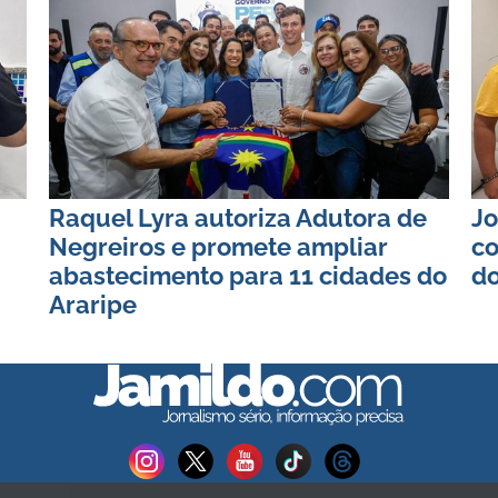
Raquel Lyra autoriza Adutora de
Jo
Negreiros e promete ampliar
co
abastecimento para 11 cidades do
do
Araripe