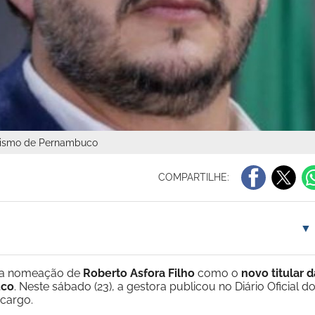
Turismo de Pernambuco
COMPARTILHE:
▼
u a nomeação de
Roberto Asfora Filho
como o
novo titular d
uco
. Neste sábado (23), a gestora publicou no Diário Oficial d
 cargo.