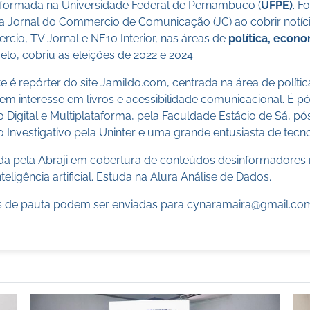
a formada na Universidade Federal de Pernambuco (
UFPE)
. F
a Jornal do Commercio de Comunicação (JC) ao cobrir notícia
cio, TV Jornal e NE10 Interior, nas áreas de
política, econ
lo, cobriu as eleições de 2022 e 2024.
 é repórter do site Jamildo.com, centrada na área de políti
m interesse em livros e acessibilidade comunicacional. É 
o Digital e Multiplataforma, pela Faculdade Estácio de Sá, 
 Investigativo pela Uninter e uma grande entusiasta de tecn
cada pela Abraji em cobertura de conteúdos desinformadores 
teligência artificial. Estuda na Alura Análise de Dados.
 de pauta podem ser enviadas para
cynaramaira@gmail.co