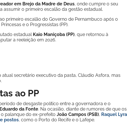
reador em Brejo da Madre de Deus
, onde cumpre o seu
a assumir o primeiro escalão da gestão estadual.
 ao primeiro escalão do Governo de Pernambuco após o
Princesas e o Progressistas (PP).
putado estadual
Kaio Maniçoba (PP)
, que retornou à
sputar a reeleição em 2026.
do atual secretário executivo da pasta, Cláudio Asfora, mas
.
tas ao PP
ríodo de desgaste político entre a governadora e o
Eduardo da Fonte
. Na ocasião, diante de rumores de que os
o palanque do ex-prefeito
João Campos (PSB)
,
Raquel Lyra
de postos
, como o Porto do Recife e o Lafepe.