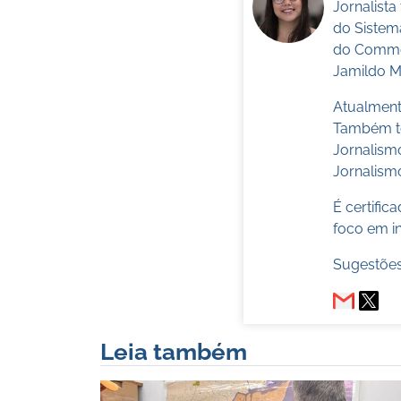
Jornalist
do Sistem
do Commer
Jamildo Me
Atualmente
Também te
Jornalism
Jornalismo
É certifi
foco em in
Sugestões
Leia também