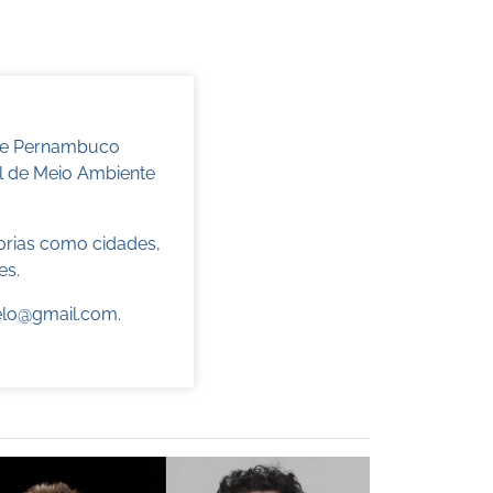
 de Pernambuco
l de Meio Ambiente
torias como cidades,
es.
elo@gmail.com
.