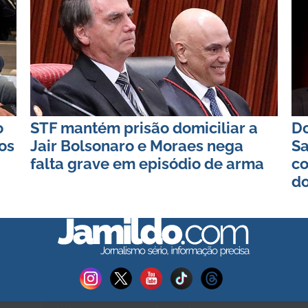
o
STF mantém prisão domiciliar a
D
os
Jair Bolsonaro e Moraes nega
S
falta grave em episódio de arma
co
do