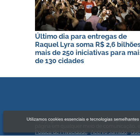
Último dia para entregas de
Raquel Lyra soma R$ 2,6 bilhões
mais de 250 iniciativas para mai
de 130 cidades
Utilizamos cookies essenciais e tecnologias semelhante
Copyright Jamildo Melo Comunicações Ltda. 
página em qualquer meio de comunicação, el
Política de Privacidade
.
Acervo Jamildo
.
Qu