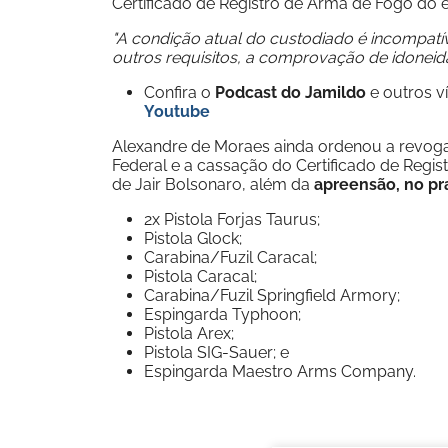
Certificado de Registro de Arma de Fogo do 
"A condição atual do custodiado é incompatí
outros requisitos, a comprovação de idoneid
Confira o
Podcast do Jamildo
e outros 
Youtube
Alexandre de Moraes ainda ordenou a revogaç
Federal e a cassação do Certificado de Regis
de Jair Bolsonaro, além da
apreensão, no pra
2x Pistola Forjas Taurus;
Pistola Glock;
Carabina/Fuzil Caracal;
Pistola Caracal;
Carabina/Fuzil Springfield Armory;
Espingarda Typhoon;
Pistola Arex;
Pistola SIG-Sauer; e
Espingarda Maestro Arms Company.