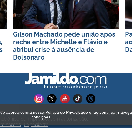
Gilson Machado pede união após
Pa
,
racha entre Michelle e Flávio e
ao
s
atribui crise à ausência de
Da
Bolsonaro
s de acordo com a nossa
Política de Privacidade
e, ao continuar naveg
Todos os direitos reservados. É proibida a reprodução do c
condições.
etrônico ou impresso, sem autorização.
em somos
.
Expediente
.