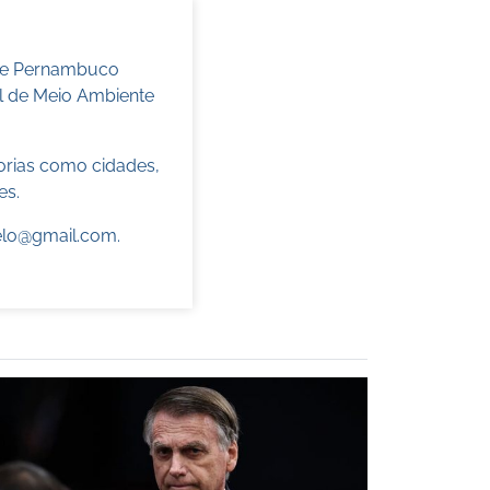
 de Pernambuco
l de Meio Ambiente
torias como cidades,
es.
elo@gmail.com
.