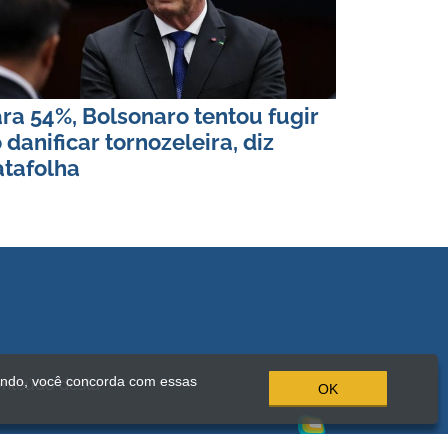
ra 54%, Bolsonaro tentou fugir
 danificar tornozeleira, diz
tafolha
ando, você concorda com essas
onteúdo desta
OK