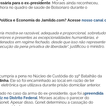
sária para o ex-presidente
. Moraes ainda reconheceu,
hora no quadro de saúde de Bolsonaro durante o
e Política e Economia do Jamildo.com? Acesse
nosso canal 
ria mostra‑se razoável, adequada e proporcional, sobretudo
eriores e presentes as excepcionalidades humanitárias, é
enados em regime fechado, desde que isso não represente
xecução da pena privativa de liberdade"
, justificou o ministro.
 cumpria a pena no Núcleo de Custódia do 19º Batalhão da
inha
. Ele só foi encaminhado ao local em razão de ter
 eletrônica que utilizava durante prisão domiciliar anterior.
do no caso da arma do ex-presidente, que foi a
preendida
z no Distrito Federal
. Moraes acatou o parecer do
Gonet. Apesar disso, Gonet determinou a cassação do