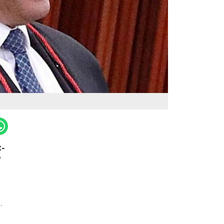
x-
o
o.