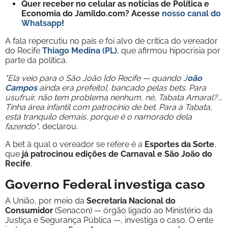
Quer receber no celular as notícias de Política e
Economia do Jamildo.com? Acesse
nosso canal do
Whatsapp
!
A fala repercutiu no país e foi alvo de crítica do vereador
do Recife
Thiago Medina (PL)
, que afirmou hipocrisia por
parte da política.
"Ela veio para o São João [do Recife — quando J
oão
Campos
ainda era prefeito], bancado pelas bets. Para
usufruir, não tem problema nenhum, né, Tabata Amaral?...
Tinha área infantil com patrocínio de bet. Para a Tabata,
está tranquilo demais, porque é o namorado dela
fazendo"
, declarou.
A bet à qual o vereador se refere é a
Esportes da Sorte
,
que
já patrocinou edições de Carnaval e São João do
Recife
.
Governo Federal investiga caso
A União, por meio da
Secretaria Nacional do
Consumidor
(Senacon) — órgão ligado ao Ministério da
Justiça e Segurança Pública —, investiga o caso. O ente