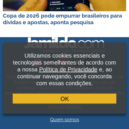
Copa de 2026 pode empurrar brasileiros para
dívidas e apostas, aponta pesquisa
Utilizamos cookies essenciais e
tecnologias semelhantes de acordo com
a nossa
Política de Privacidade
e, ao
continuar navegando, você concorda
Copyright Jamildo Melo Comunicações Ltda. Todos os
direitos reservados. É proibida a reprodução do
com essas condições.
conteúdo desta página em qualquer meio de
comunicação, eletrônico ou impresso, sem autorização.
OK
Política de Privacidade
.
Acervo Jamildo
.
Quem somos
.