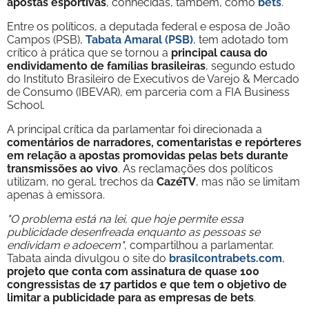
apostas esportivas
, conhecidas, também, como
bets
.
Entre os políticos, a deputada federal e esposa de João
Campos (PSB),
Tabata Amaral (PSB)
, tem adotado tom
crítico à prática que se tornou a
principal causa do
endividamento de famílias brasileiras
, segundo estudo
do Instituto Brasileiro de Executivos de Varejo & Mercado
de Consumo (IBEVAR), em parceria com a FIA Business
School.
A principal crítica da parlamentar foi direcionada a
comentários de narradores, comentaristas e repórteres
em relação a apostas promovidas pelas bets durante
transmissões ao vivo
. As reclamações dos políticos
utilizam, no geral, trechos da
CazéTV
, mas não se limitam
apenas à emissora.
"O problema está na lei, que hoje permite essa
publicidade desenfreada enquanto as pessoas se
endividam e adoecem"
, compartilhou a parlamentar.
Tabata ainda divulgou o site do
brasilcontrabets.com
,
projeto que conta com assinatura de quase 100
congressistas de 17 partidos e que tem o objetivo de
limitar a publicidade para as empresas de bets
.