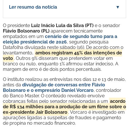
Ler resumo da notícia
▼
O presidente
Luiz Inácio Lula da Silva (PT)
e o senador
Flávio Bolsonaro (PL)
aparecem tecnicamente
empatados em um
cenário de segundo turno para a
eleição presidencial de 2026
, segundo pesquisa
Datafolha divulgada neste sábado (16). De acordo com o
levantamento,
ambos registram 45% das intenções de
voto
. Outros 9% disseram que pretendem votar em
branco ou nulo, enquanto 1% afirmou estar indeciso. A
margem de erro é de dois pontos percentuais.
O instituto realizou as entrevistas nos dias 12 e 13 de maio,
antes da
divulgação de conversas entre Flávio
Bolsonaro e o empresário Daniel Vorcaro
, controlador
do Banco Master. O conteúdo revelado envolve
cobranças feitas pelo senador relacionadas a um
acordo
de R$ 134 milhões para a produção de um filme sobre o
ex-presidente Jair Bolsonaro
. Vorcaro é investigado em
apurações ligadas a suspeitas de fraudes e pagamento
de propina no mercado financeiro.