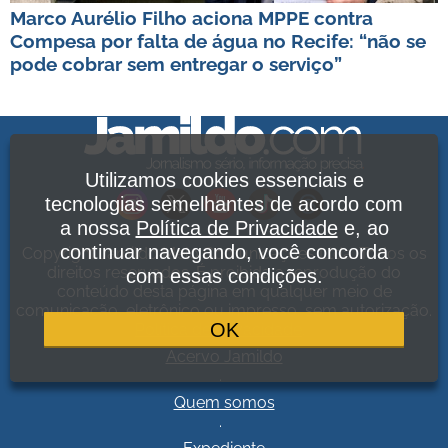
Marco Aurélio Filho aciona MPPE contra
Compesa por falta de água no Recife: “não se
pode cobrar sem entregar o serviço”
Utilizamos cookies essenciais e
tecnologias semelhantes de acordo com
a nossa
Política de Privacidade
e, ao
continuar navegando, você concorda
Copyright Jamildo Melo Comunicações Ltda. Todos os
direitos reservados. É proibida a reprodução do
com essas condições.
conteúdo desta página em qualquer meio de
comunicação, eletrônico ou impresso, sem autorização.
OK
Política de Privacidade
.
Acervo Jamildo
.
Quem somos
.