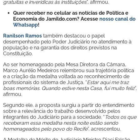
gratuitas e inverídicas às instituições
”, afirmou.
Quer receber no celular as notícias de Política e
Economia do Jamildo.com? Acesse
nosso canal do
Whatsapp
!
Ranilson Ramos
também destacou o papel
desempenhado pelo Poder Judiciário no atendimento à
população e na garantia dos direitos previstos na
Constituição.
Ao ser homenageado pela Mesa Diretora da Câmara,
Marco Aurélio Medeiros relembrou sua trajetória política
e a criação da medalha voltada ao reconhecimento de
profissionais do sistema de Justiça. “
Estar aqui me traz
boas memórias. Quando estive nesta Casa, fui muito feliz
”,
afirmou.
Segundo ele, a proposta surgiu a partir do entendimento
sobre a relevância do trabalho desenvolvido pelos
integrantes do Judiciário para a sociedade. “
Todos os que
receberam essa medalha nesta noite estão sendo
homenageados pelo povo do Recife
”, acrescentou.
A Medalha de Mérito do Judiciário Ministro Djaci Falcão