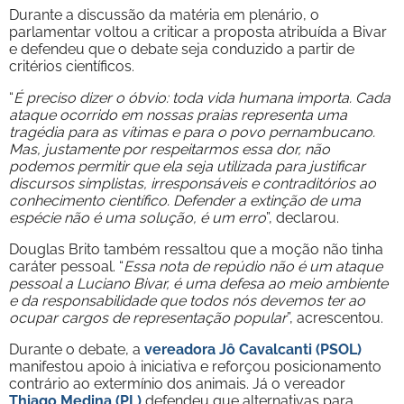
Durante a discussão da matéria em plenário, o
parlamentar voltou a criticar a proposta atribuída a Bivar
e defendeu que o debate seja conduzido a partir de
critérios científicos.
“
É preciso dizer o óbvio: toda vida humana importa. Cada
ataque ocorrido em nossas praias representa uma
tragédia para as vítimas e para o povo pernambucano.
Mas, justamente por respeitarmos essa dor, não
podemos permitir que ela seja utilizada para justificar
discursos simplistas, irresponsáveis e contraditórios ao
conhecimento científico. Defender a extinção de uma
espécie não é uma solução, é um erro
”, declarou.
Douglas Brito também ressaltou que a moção não tinha
caráter pessoal. “
Essa nota de repúdio não é um ataque
pessoal a Luciano Bivar, é uma defesa ao meio ambiente
e da responsabilidade que todos nós devemos ter ao
ocupar cargos de representação popular
”, acrescentou.
Durante o debate, a
vereadora Jô Cavalcanti (PSOL)
manifestou apoio à iniciativa e reforçou posicionamento
contrário ao extermínio dos animais. Já o vereador
Thiago Medina (PL)
defendeu que alternativas para