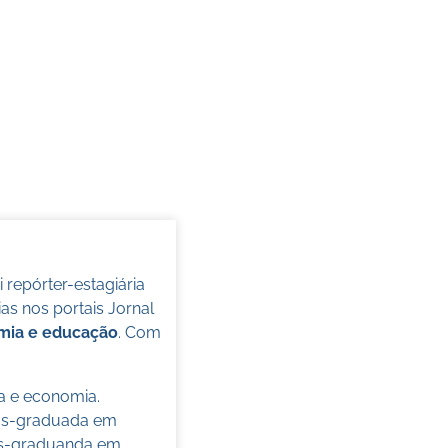
oi repórter-estagiária
s nos portais Jornal
omia e educação
. Com
ca e economia.
pós-graduada em
pós-graduanda em