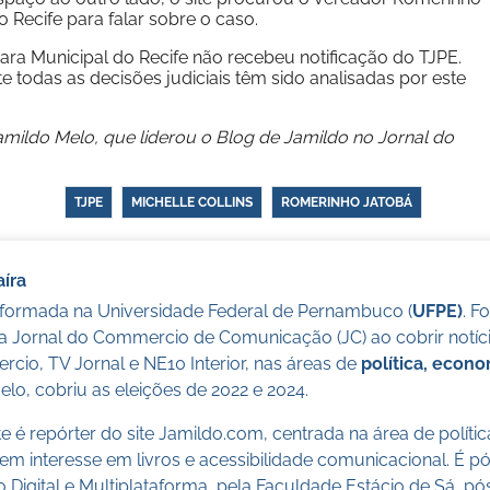
 Recife para falar sobre o caso.
ra Municipal do Recife não recebeu notificação do TJPE.
 todas as decisões judiciais têm sido analisadas por este
Jamildo Melo, que liderou o Blog de Jamildo no Jornal do
TJPE
MICHELLE COLLINS
ROMERINHO JATOBÁ
íra
a formada na Universidade Federal de Pernambuco (
UFPE)
. F
a Jornal do Commercio de Comunicação (JC) ao cobrir notícia
cio, TV Jornal e NE10 Interior, nas áreas de
política, econ
lo, cobriu as eleições de 2022 e 2024.
 é repórter do site Jamildo.com, centrada na área de políti
m interesse em livros e acessibilidade comunicacional. É 
o Digital e Multiplataforma, pela Faculdade Estácio de Sá, 