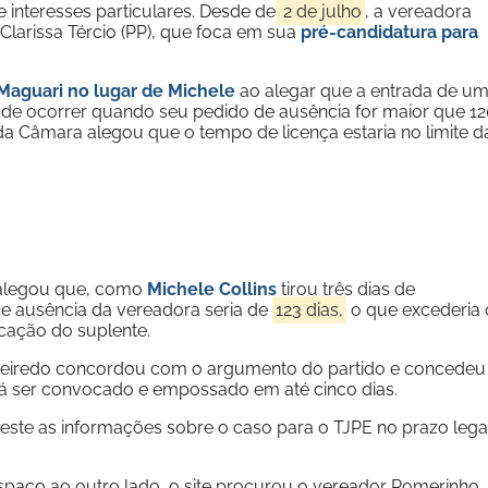
de interesses particulares. Desde de
2 de julho
, a vereadora
larissa Tércio (PP), que foca em sua
pré-candidatura para
Maguari no lugar de Michele
ao alegar que a entrada de u
ode ocorrer quando seu pedido de ausência for maior que 1
 da Câmara alegou que o tempo de licença estaria no limite d
alegou que, como
Michele Collins
tirou três dias de
e ausência da vereadora seria de
123 dias,
o que excederia 
ação do suplente.
ueiredo concordou com o argumento do partido e concedeu
rá ser convocado e empossado em até cinco dias.
este as informações sobre o caso para o TJPE no prazo lega
spaço ao outro lado, o site procurou o vereador Romerinho