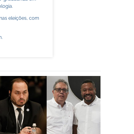
ologia.
nas eleições, com
m
.