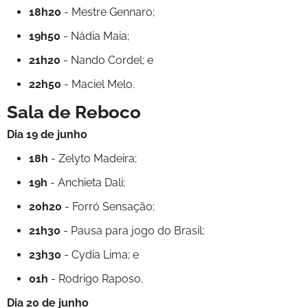
18h20
- Mestre Gennaro;
19h50
- Nádia Maia;
21h20
- Nando Cordel; e
22h50
- Maciel Melo.
Sala de Reboco
Dia 19 de junho
18h
- Zelyto Madeira;
19h
- Anchieta Dali;
20h20
- Forró Sensação;
21h30
- Pausa para jogo do Brasil;
23h30
- Cydia Lima; e
01h
- Rodrigo Raposo.
Dia 20 de junho