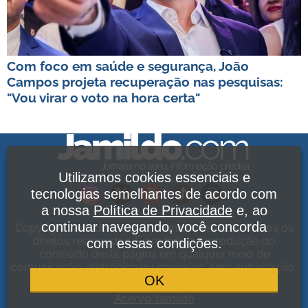
Com foco em saúde e segurança, João
Campos projeta recuperação nas pesquisas:
"Vou virar o voto na hora certa"
Utilizamos cookies essenciais e
tecnologias semelhantes de acordo com
a nossa
Política de Privacidade
e, ao
continuar navegando, você concorda
Copyright Jamildo Melo Comunicações Ltda. Todos os
direitos reservados. É proibida a reprodução do
com essas condições.
conteúdo desta página em qualquer meio de
comunicação, eletrônico ou impresso, sem autorização.
OK
Política de Privacidade
.
Acervo Jamildo