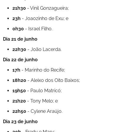
21h30
- Vinil Gonzagueira;
23h
- Joaozinho de Exu; e
0h30
- Israel Filho.
Dia 21 de junho
22h30
- João Lacerda.
Dia 22 de junho
17h
- Marinho do Recife;
18h20
- Aleixo dos Oito Baixos;
19h50
- Paulo Matricó;
21h20
- Tony Melo; e
22h50
- Cylene Araújo.
Dia 23 de junho
20h
- Fredy e Mary;