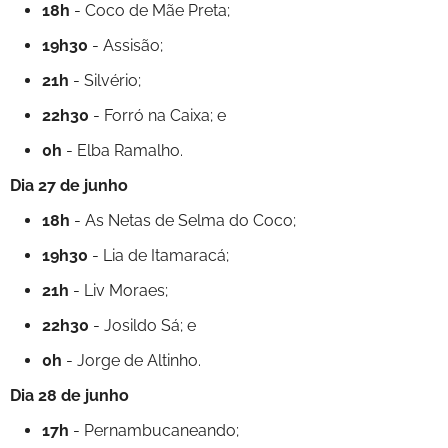
18h
- Coco de Mãe Preta;
19h30
- Assisão;
21h
- Silvério;
22h30
- Forró na Caixa; e
0h
- Elba Ramalho.
Dia 27 de junho
18h
- As Netas de Selma do Coco;
19h30
- Lia de Itamaracá;
21h
- Liv Moraes;
22h30
- Josildo Sá; e
0h
- Jorge de Altinho.
Dia 28 de junho
17h
- Pernambucaneando;