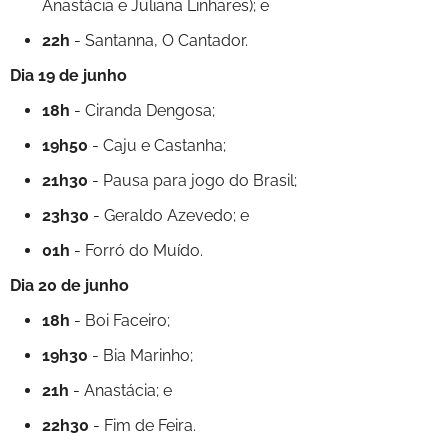
Anastácia e Juliana Linhares); e
22h
- Santanna, O Cantador.
Dia 19 de junho
18h
- Ciranda Dengosa;
19h50
- Caju e Castanha;
21h30
- Pausa para jogo do Brasil;
23h30
- Geraldo Azevedo; e
01h
- Forró do Muído.
Dia 20 de junho
18h
- Boi Faceiro;
19h30
- Bia Marinho;
21h
- Anastácia; e
22h30
- Fim de Feira.