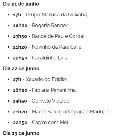
Dia 21 de junho
17h
- Grupo Mazuca da Quixaba;
18h20
- Rogério Rangel;
19h50
- Banda de Pau e Corda;
21h20
- Novinho da Paraíba; e
22h50
- Geraldinho Lins.
Dia 22 de junho
17h
- Xaxado do Egídio;
18h20
- Fabiana Pimentinha;
19h50
- Quinteto Violado;
21h20
- Maciel Salu (Participação Madu); e
22h50
- Capim com Mel.
Dia 23 de junho