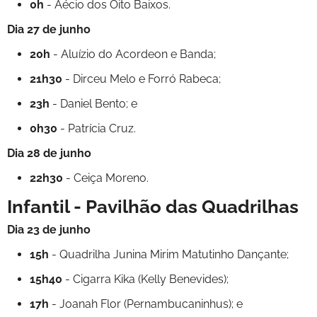
0h
- Aécio dos Oito Baixos.
Dia 27 de junho
20h
- Aluízio do Acordeon e Banda;
21h30
- Dirceu Melo e Forró Rabeca;
23h
- Daniel Bento; e
0h30
- Patrícia Cruz.
Dia 28 de junho
22h30
- Ceiça Moreno.
Infantil - Pavilhão das Quadrilhas
Dia 23 de junho
15h
- Quadrilha Junina Mirim Matutinho Dançante;
15h40
- Cigarra Kika (Kelly Benevides);
17h
- Joanah Flor (Pernambucaninhus); e