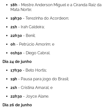
18h
- Mestre Anderson Miguel e a Ciranda Raiz da
Mata Norte;
19h30
- Terezinha do Acordeon;
21h
- Irah Caldeira;
22h30
- Benil;
0h
- Petrúcio Amorim; e
01h50
- Diego Cabral.
Dia 24 de junho
17h30
- Beto Hortis;
19h
- Pausa para jogo do Brasil;
21h
- Cristina Amaral; e
22h30
- Joyce Alane.
Dia 26 de junho