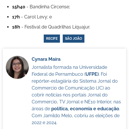
15h40
- Bandinha Circense;
17h
- Carol Levy; e
18h
- Festival de Quadrilhas Liquajur.
RECIFE
SÃO JOÃO
Cynara Maíra
Jornalista formada na Universidade
Federal de Pernambuco (
UFPE)
. Foi
repórter-estagiária do Sistema Jornal do
Commercio de Comunicação (JC) ao
cobrir notícias nos portais Jornal do
Commercio, TV Jornal e NE10 Interior, nas
áreas de
política, economia e educação
.
Com Jamildo Melo, cobriu as eleições de
2022 e 2024.