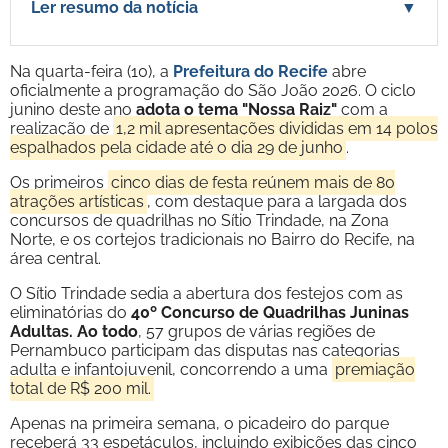
Ler resumo da notícia
▼
Na quarta-feira (10), a
Prefeitura do Recife
abre
oficialmente a programação do São João 2026. O ciclo
junino deste ano
adota o tema "Nossa Raiz"
com a
realização de
1,2 mil apresentações divididas em 14 polos
espalhados pela cidade até o dia 29 de junho
.
Os primeiros
cinco dias de festa reúnem mais de 80
atrações artísticas
, com destaque para a largada dos
concursos de quadrilhas no Sítio Trindade, na Zona
Norte, e os cortejos tradicionais no Bairro do Recife, na
área central.
O Sítio Trindade sedia a abertura dos festejos com as
eliminatórias do
40º Concurso de Quadrilhas Juninas
Adultas. Ao todo
, 57 grupos de várias regiões de
Pernambuco participam das disputas nas categorias
adulta e infantojuvenil, concorrendo a uma
premiação
total de R$ 200 mil.
Apenas na primeira semana, o picadeiro do parque
receberá 33 espetáculos, incluindo exibições das cinco