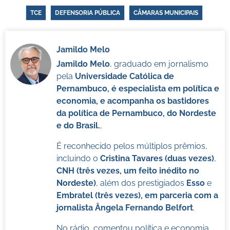
TCE
DEFENSORIA PÚBLICA
CÂMARAS MUNICIPAIS
Jamildo Melo
Jamildo Melo
, graduado em jornalismo
pela
Universidade Católica de
Pernambuco, é especialista em política e
economia, e acompanha os bastidores
da política de Pernambuco, do Nordeste
e do Brasil.
,
É reconhecido pelos múltiplos prêmios,
incluindo o
Cristina Tavares (duas vezes)
,
CNH (três vezes, um feito inédito no
Nordeste)
, além dos prestigiados
Esso
e
Embratel (três vezes), em parceria com a
jornalista Ângela Fernando Belfort
.
No rádio, comentou política e economia