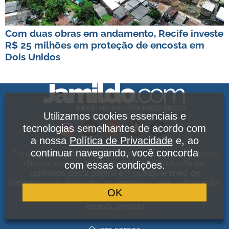
Com duas obras em andamento, Recife investe
R$ 25 milhões em proteção de encosta em
Dois Unidos
Utilizamos cookies essenciais e
tecnologias semelhantes de acordo com
a nossa
Política de Privacidade
e, ao
continuar navegando, você concorda
Copyright Jamildo Melo Comunicações Ltda. Todos os
direitos reservados. É proibida a reprodução do
com essas condições.
conteúdo desta página em qualquer meio de
comunicação, eletrônico ou impresso, sem autorização.
OK
Política de Privacidade
.
Acervo Jamildo
.