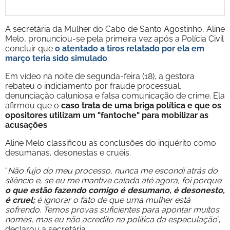
A secretária da Mulher do Cabo de Santo Agostinho, Aline
Melo, pronunciou-se pela primeira vez após a Polícia Civil
concluir que
o atentado a tiros relatado por ela em
março teria sido simulado
.
Em vídeo na noite de segunda-feira (18), a gestora
rebateu o indiciamento por fraude processual,
denunciação caluniosa e falsa comunicação de crime. Ela
afirmou que o
caso trata de uma briga política e que os
opositores utilizam um "fantoche" para mobilizar as
acusações
.
Aline Melo classificou as conclusões do inquérito como
desumanas, desonestas e cruéis.
“
Não fujo do meu processo, nunca me escondi atrás do
silêncio e, se eu me mantive calada até agora, foi porque
o que estão fazendo comigo é desumano, é desonesto,
é cruel;
é ignorar o fato de que uma mulher está
sofrendo. Temos provas suficientes para apontar muitos
nomes, mas eu não acredito na política da especulação
”,
declarou a secretária.