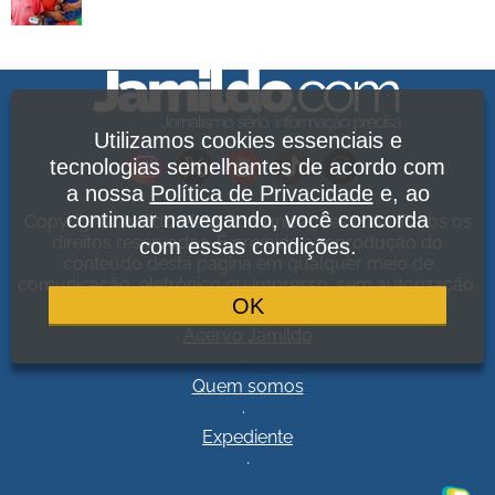
Utilizamos cookies essenciais e
tecnologias semelhantes de acordo com
a nossa
Política de Privacidade
e, ao
continuar navegando, você concorda
Copyright Jamildo Melo Comunicações Ltda. Todos os
direitos reservados. É proibida a reprodução do
com essas condições.
conteúdo desta página em qualquer meio de
comunicação, eletrônico ou impresso, sem autorização.
OK
Política de Privacidade
.
Acervo Jamildo
.
Quem somos
.
Expediente
.