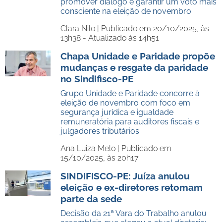
promover diálogo e garantir um voto mais
consciente na eleição de novembro
Clara Nilo |
Publicado em 20/10/2025, às
13h38 - Atualizado às 14h51
Chapa Unidade e Paridade propõe
mudanças e resgate da paridade
no Sindifisco-PE
Grupo Unidade e Paridade concorre à
eleição de novembro com foco em
segurança jurídica e igualdade
remuneratória para auditores fiscais e
julgadores tributários
Ana Luiza Melo |
Publicado em
15/10/2025, às 20h17
SINDIFISCO-PE: Juíza anulou
eleição e ex-diretores retomam
parte da sede
Decisão da 21ª Vara do Trabalho anulou