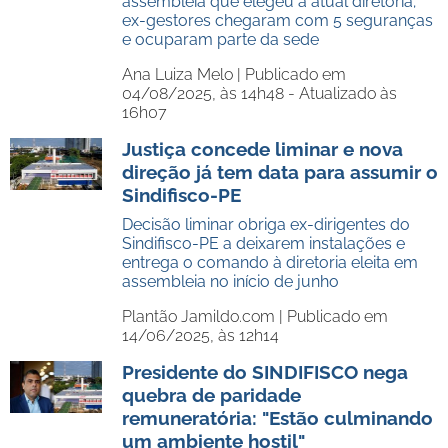
assembleia que elegeu a atual diretoria;
ex-gestores chegaram com 5 seguranças
e ocuparam parte da sede
Ana Luiza Melo |
Publicado em
04/08/2025, às 14h48 - Atualizado às
16h07
Justiça concede liminar e nova
direção já tem data para assumir o
Sindifisco-PE
Decisão liminar obriga ex-dirigentes do
Sindifisco-PE a deixarem instalações e
entrega o comando à diretoria eleita em
assembleia no início de junho
Plantão Jamildo.com |
Publicado em
14/06/2025, às 12h14
Presidente do SINDIFISCO nega
quebra de paridade
remuneratória: "Estão culminando
um ambiente hostil"