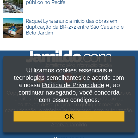
público no Recife
Raquel Lyra anuncia início das obras em
duplicação da BR-232 entre São Caetano e
Belo Jardim
Utilizamos cookies essenciais e
tecnologias semelhantes de acordo com
a nossa
Política de Privacidade
e, ao
continuar navegando, você concorda
Copyright Jamildo Melo Comunicações Ltda. Todos os
direitos reservados. É proibida a reprodução do
com essas condições.
conteúdo desta página em qualquer meio de
comunicação, eletrônico ou impresso, sem autorização.
OK
Política de Privacidade
.
Acervo Jamildo
.