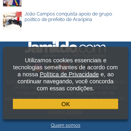
João Campos conquista apoio de grupo
político de prefeito de Araripina
Utilizamos cookies essenciais e
tecnologias semelhantes de acordo com
a nossa
Política de Privacidade
e, ao
continuar navegando, você concorda
Copyright Jamildo Melo Comunicações Ltda. Todos os
direitos reservados. É proibida a reprodução do
com essas condições.
conteúdo desta página em qualquer meio de
comunicação, eletrônico ou impresso, sem autorização.
OK
Política de Privacidade
.
Acervo Jamildo
.
Quem somos
.