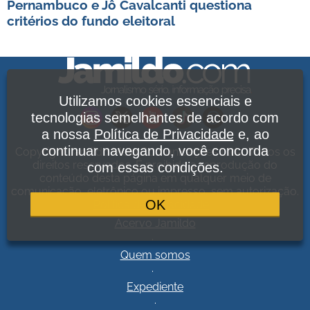
Pernambuco e Jô Cavalcanti questiona
critérios do fundo eleitoral
Utilizamos cookies essenciais e
tecnologias semelhantes de acordo com
a nossa
Política de Privacidade
e, ao
continuar navegando, você concorda
Copyright Jamildo Melo Comunicações Ltda. Todos os
direitos reservados. É proibida a reprodução do
com essas condições.
conteúdo desta página em qualquer meio de
comunicação, eletrônico ou impresso, sem autorização.
OK
Política de Privacidade
.
Acervo Jamildo
.
Quem somos
.
Expediente
.