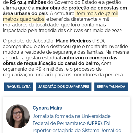
de
R$ 92,4 milhões
do Governo do Estado e a gestão
afirma que é
a maior obra de proteção de encostas em
área urbana do país
. A estrutura
tem mais de 47 mil
metros quadrados
e beneficia diretamente 5 mil
moradores da localidade, que foi o ponto mais
impactado pela tragédia das chuvas em maio de 2022.
O prefeito de Jaboatão,
Mano Medeiros
(PSD),
acompanhou o ato e destacou que o montante investido
mudou a realidade de segurança das famílias. Na mesma
agenda, a gestão estadual
autorizou o começo das
obras de requalificação do canal do bairro,
com
orçamento de R$ 3 milhões, e o processo de
regularização fundiária para os moradores da periferia.
RAQUEL LYRA
JABOATÃO DOS GUARARAPES
SERRA TALHADA
Cynara Maíra
Jornalista formada na Universidade
Federal de Pernambuco (
UFPE)
. Foi
repórter-estagiária do Sistema Jornal do