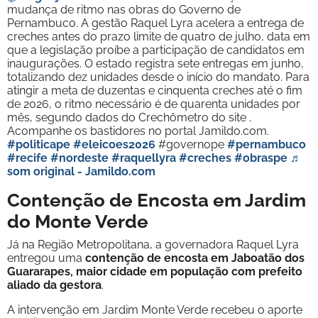
mudança de ritmo nas obras do Governo de
Pernambuco. A gestão Raquel Lyra acelera a entrega de
creches antes do prazo limite de quatro de julho, data em
que a legislação proíbe a participação de candidatos em
inaugurações. O estado registra sete entregas em junho,
totalizando dez unidades desde o início do mandato. Para
atingir a meta de duzentas e cinquenta creches até o fim
de 2026, o ritmo necessário é de quarenta unidades por
mês, segundo dados do Crechômetro do site .
Acompanhe os bastidores no portal Jamildo.com.
#politicape
#eleicoes2026
#governope
#pernambuco
#recife
#nordeste
#raquellyra
#creches
#obraspe
♬
som original - Jamildo.com
Contenção de Encosta em Jardim
do Monte Verde
Já na Região Metropolitana, a governadora Raquel Lyra
entregou uma
contenção de encosta em Jaboatão dos
Guararapes, maior cidade em população com prefeito
aliado da gestora
.
A intervenção em Jardim Monte Verde recebeu o aporte