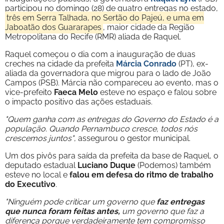
participou no domingo (28) de quatro entregas no estado,
três em Serra Talhada, no Sertão do Pajeú, e uma em
Jaboatão dos Guararapes
, maior cidade da Região
Metropolitana do Recife (RMR) aliada de Raquel.
Raquel começou o dia com a inauguração de duas
creches na cidade da prefeita
Márcia Conrado
(PT), ex-
aliada da governadora que migrou para o lado de João
Campos (PSB). Márcia não compareceu ao evento, mas o
vice-prefeito
Faeca Melo
esteve no espaço e falou sobre
o impacto positivo das ações estaduais.
"Quem ganha com as entregas do Governo do Estado é a
população. Quando Pernambuco cresce, todos nós
crescemos juntos"
, assegurou o gestor municipal.
Um dos pivôs para saída da prefeita da base de Raquel, o
deputado estadual
Luciano Duque
(Podemos) também
esteve no local e
falou em defesa do ritmo de trabalho
do Executivo
.
"Ninguém pode criticar um governo que
faz entregas
que nunca foram feitas antes,
um governo que faz a
diferença porque verdadeiramente tem compromisso