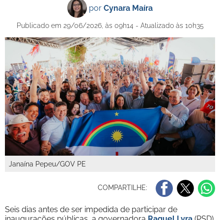
por
Cynara Maíra
Publicado em 29/06/2026, às 09h14 - Atualizado às 10h35
Janaína Pepeu/GOV PE
COMPARTILHE:
Seis dias antes de ser impedida de participar de
inaugurações públicas, a governadora
Raquel Lyra
(PSD)