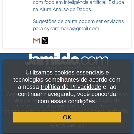
com foco em inteligência artificial. Estuda
na Alura Análise de Dados.
Sugestões de pauta podem ser enviadas
para
cynaramaira@gmail.com
.
Utilizamos cookies essenciais e
tecnologias semelhantes de acordo com
a nossa
Política de Privacidade
e, ao
continuar navegando, você concorda
Copyright Jamildo Melo Comunicações Ltda. Todos os
direitos reservados. É proibida a reprodução do
com essas condições.
conteúdo desta página em qualquer meio de
comunicação, eletrônico ou impresso, sem autorização.
OK
Política de Privacidade
.
Acervo Jamildo
.