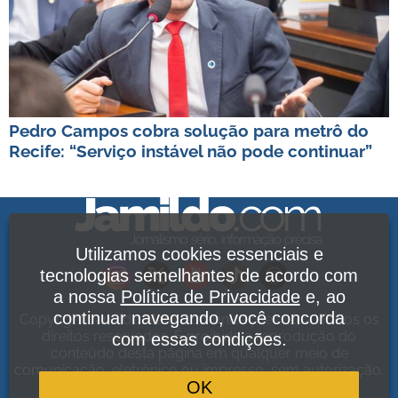
Pedro Campos cobra solução para metrô do
Recife: “Serviço instável não pode continuar”
Utilizamos cookies essenciais e
tecnologias semelhantes de acordo com
a nossa
Política de Privacidade
e, ao
continuar navegando, você concorda
Copyright Jamildo Melo Comunicações Ltda. Todos os
direitos reservados. É proibida a reprodução do
com essas condições.
conteúdo desta página em qualquer meio de
comunicação, eletrônico ou impresso, sem autorização.
OK
Política de Privacidade
.