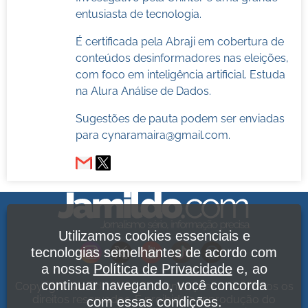
entusiasta de tecnologia.
É certificada pela Abraji em cobertura de
conteúdos desinformadores nas eleições,
com foco em inteligência artificial. Estuda
na Alura Análise de Dados.
Sugestões de pauta podem ser enviadas
para
cynaramaira@gmail.com
.
Utilizamos cookies essenciais e
tecnologias semelhantes de acordo com
a nossa
Política de Privacidade
e, ao
continuar navegando, você concorda
Copyright Jamildo Melo Comunicações Ltda. Todos os
direitos reservados. É proibida a reprodução do
com essas condições.