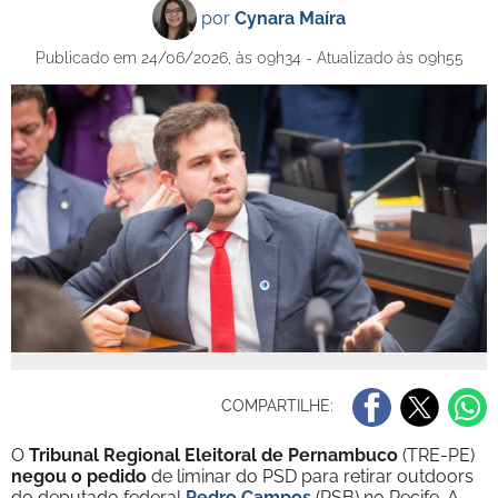
por
Cynara Maíra
Publicado em 24/06/2026, às 09h34 - Atualizado às 09h55
COMPARTILHE:
O
Tribunal Regional Eleitoral de Pernambuco
(TRE-PE)
negou o pedido
de liminar do PSD para retirar outdoors
do deputado federal
Pedro Campos
(PSB) no Recife. A