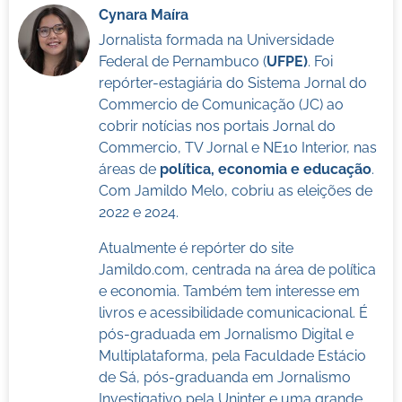
Cynara Maíra
Jornalista formada na Universidade
Federal de Pernambuco (
UFPE)
. Foi
repórter-estagiária do Sistema Jornal do
Commercio de Comunicação (JC) ao
cobrir notícias nos portais Jornal do
Commercio, TV Jornal e NE10 Interior, nas
áreas de
política, economia e educação
.
Com Jamildo Melo, cobriu as eleições de
2022 e 2024.
Atualmente é repórter do site
Jamildo.com, centrada na área de política
e economia. Também tem interesse em
livros e acessibilidade comunicacional. É
pós-graduada em Jornalismo Digital e
Multiplataforma, pela Faculdade Estácio
de Sá, pós-graduanda em Jornalismo
Investigativo pela Uninter e uma grande