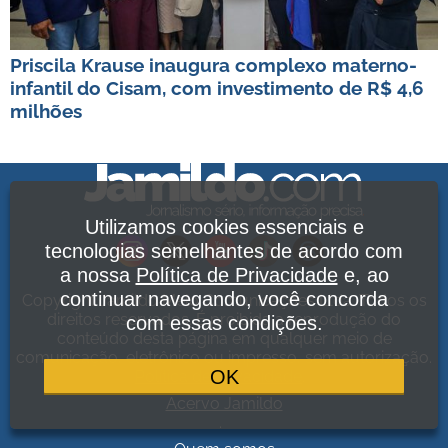
Priscila Krause inaugura complexo materno-
infantil do Cisam, com investimento de R$ 4,6
milhões
Utilizamos cookies essenciais e
tecnologias semelhantes de acordo com
a nossa
Política de Privacidade
e, ao
continuar navegando, você concorda
Copyright Jamildo Melo Comunicações Ltda. Todos os
direitos reservados. É proibida a reprodução do
com essas condições.
conteúdo desta página em qualquer meio de
comunicação, eletrônico ou impresso, sem autorização.
OK
Política de Privacidade
.
Acervo Jamildo
.