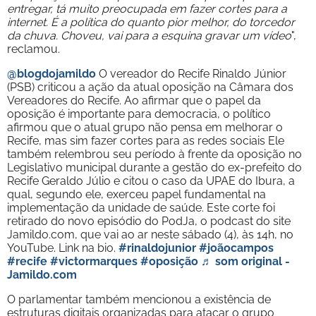
entregar, tá muito preocupada em fazer cortes para a
internet. É a política do quanto pior melhor, do torcedor
da chuva. Choveu, vai para a esquina gravar um vídeo
",
reclamou.
@blogdojamildo
O vereador do Recife Rinaldo Júnior
(PSB) criticou a ação da atual oposição na Câmara dos
Vereadores do Recife. Ao afirmar que o papel da
oposição é importante para democracia, o político
afirmou que o atual grupo não pensa em melhorar o
Recife, mas sim fazer cortes para as redes sociais Ele
também relembrou seu período à frente da oposição no
Legislativo municipal durante a gestão do ex-prefeito do
Recife Geraldo Júlio e citou o caso da UPAE do Ibura, a
qual, segundo ele, exerceu papel fundamental na
implementação da unidade de saúde. Este corte foi
retirado do novo episódio do PodJa, o podcast do site
Jamildo.com, que vai ao ar neste sábado (4), às 14h, no
YouTube. Link na bio.
#rinaldojunior
#joãocampos
#recife
#victormarques
#oposição
♬ som original -
Jamildo.com
O parlamentar também mencionou a existência de
estruturas digitais organizadas para atacar o grupo