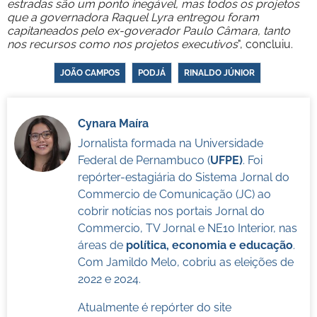
estradas são um ponto inegável, mas todos os projetos
que a governadora Raquel Lyra entregou foram
capitaneados pelo ex-goverador Paulo Câmara, tanto
nos recursos como nos projetos executivos
", concluiu.
JOÃO CAMPOS
PODJÁ
RINALDO JÚNIOR
Cynara Maíra
Jornalista formada na Universidade
Federal de Pernambuco (
UFPE)
. Foi
repórter-estagiária do Sistema Jornal do
Commercio de Comunicação (JC) ao
cobrir notícias nos portais Jornal do
Commercio, TV Jornal e NE10 Interior, nas
áreas de
política, economia e educação
.
Com Jamildo Melo, cobriu as eleições de
2022 e 2024.
Atualmente é repórter do site