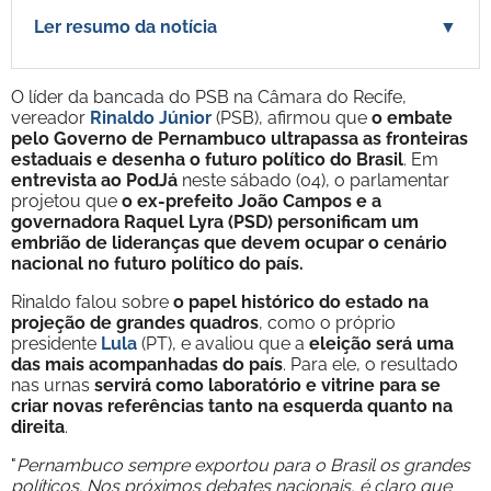
Ler resumo da notícia
▼
O líder da bancada do PSB na Câmara do Recife,
vereador
Rinaldo Júnior
(PSB), afirmou que
o embate
pelo Governo de Pernambuco ultrapassa as fronteiras
estaduais e desenha o futuro político do Brasil
. Em
entrevista ao PodJá
neste sábado (04), o parlamentar
projetou que
o ex-prefeito João Campos e a
governadora Raquel Lyra (PSD) personificam um
embrião de lideranças que devem ocupar o cenário
nacional no futuro político do país.
Rinaldo falou sobre
o papel histórico do estado na
projeção de grandes quadros
, como o próprio
presidente
Lula
(PT), e avaliou que a
eleição será uma
das mais acompanhadas do país
. Para ele, o resultado
nas urnas
servirá como laboratório e vitrine para se
criar novas referências tanto na esquerda quanto na
direita
.
"
Pernambuco sempre exportou para o Brasil os grandes
políticos. Nos próximos debates nacionais, é claro que