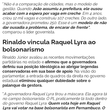
"
Não é a comparação de cidades, mas o modelo de
gestão. Quando
João assumiu a prefeitura, ele ousou
acabar com a espera por vaga em creche
. Em 4 anos,
criou 12 mil vagas e construiu 107 creches. Do outro lado,
a governadora prometeu 250. Esse é um
modelo de não
dar ousadia a problema, de encarar de frente"
,
comparou o líder governista.
Rinaldo vincula Raquel Lyra ao
bolsonarismo
Rinaldo Júnior avaliou as recentes movimentações
partidárias no estado e
afirmou que a governadora
definiu sua posição ideológica ao abrigar legendas
conservadoras em sua base de apoio
. Na visão do
parlamentar, a entrada de quadros da direita no governo
estadual
eliminou qualquer dubiedade sobre o
palanque da gestora.
"
A governadora Raquel Lyra tirou a máscara. Ela agora tá
no campo bolsonarista. O PL praticamente tá todo dentro
do governo Raquel Lyra.
Quem vota hoje em Raquel
Lyra vai votar na base bolsonarista em Pernambuco. O