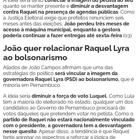
A ideia seria tanto
conectar a imagem do petista ao seu
quanto se manter presente e
diminuir a desvantagem
contra Raquel na presença de agendas públicas
. Como
a Justiça Eleitoral exige que prefeitos renunciem seis
meses antes das eleições,
João perdeu três meses de
acesso à máquina municipal, enquanto a gestora
poderia continuar a fazer entregas até sexta-feira
(03).
João quer relacionar Raquel Lyra
ao bolsonarismo
Aliados de João Campos afirmam que uma das
estratégias do político
será vincular a imagem da
governadora Raquel Lyra (PSD) ao bolsonarismo,
que é
minoria em Pernambuco.
A ideia seria
diminuir a força do voto Luquel.
Como Lula
tem a maioria do eleitorado no estado, qualquer um dos
candidatos ao Governo de Pernambuco precisará de
votos daqueles que pretendem votar no petista. Como o
partido de Raquel não estará nacionalmente vinculado
com o presidente, a governadora tem a desvantagem
nesse quesito
. Apesar disso, a tendência é que Raquel
tente agregar os espectros e reforçar a lógica de