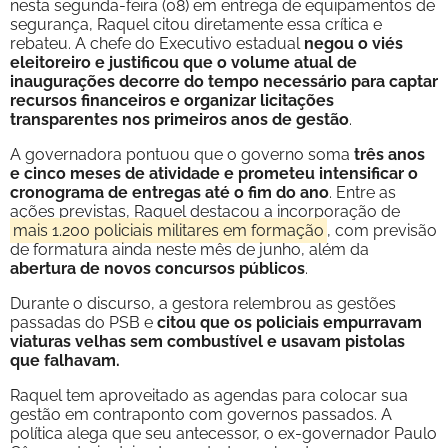
nesta segunda-feira (08) em entrega de equipamentos de
segurança, Raquel citou diretamente essa crítica e
rebateu. A chefe do Executivo estadual
negou o viés
eleitoreiro e justificou que o volume atual de
inaugurações decorre do tempo necessário para captar
recursos financeiros e organizar licitações
transparentes nos primeiros anos de gestão
.
A governadora pontuou que o governo soma
três anos
e cinco meses de atividade e prometeu intensificar o
cronograma de entregas até o fim do ano
. Entre as
ações previstas, Raquel destacou a incorporação de
mais 1.200 policiais militares em formação
, com previsão
de formatura ainda neste mês de junho, além da
abertura de novos concursos públicos
.
Durante o discurso, a gestora relembrou as gestões
passadas do PSB e
citou que os policiais empurravam
viaturas velhas sem combustível e usavam pistolas
que falhavam.
Raquel tem aproveitado as agendas para colocar sua
gestão em contraponto com governos passados. A
política alega que seu antecessor, o ex-governador Paulo