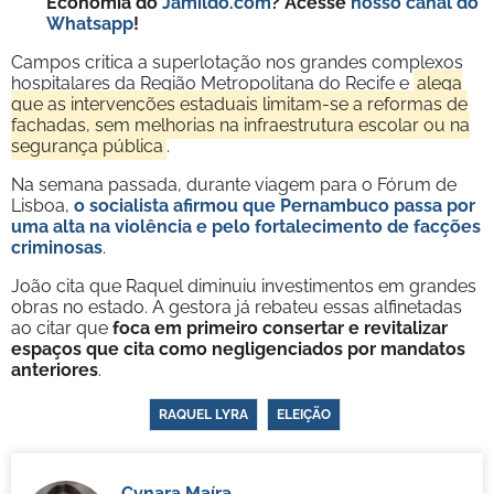
Economia do
Jamildo.com
? Acesse
nosso canal do
Whatsapp
!
Campos critica a superlotação nos grandes complexos
hospitalares da Região Metropolitana do Recife e
alega
que as intervenções estaduais limitam-se a reformas de
fachadas, sem melhorias na infraestrutura escolar ou na
segurança pública
.
Na semana passada, durante viagem para o Fórum de
Lisboa,
o socialista afirmou que Pernambuco passa por
uma alta na violência e pelo fortalecimento de facções
criminosas
.
João cita que Raquel diminuiu investimentos em grandes
obras no estado. A gestora já rebateu essas alfinetadas
ao citar que
foca em primeiro consertar e revitalizar
espaços que cita como negligenciados por mandatos
anteriores
.
RAQUEL LYRA
ELEIÇÃO
Cynara Maíra