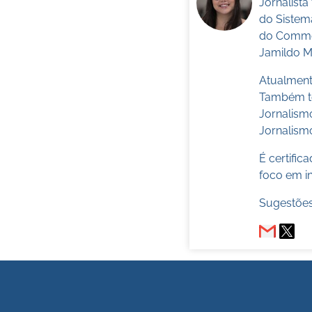
Jornalist
do Sistem
do Commer
Jamildo Me
Atualmente
Também te
Jornalism
Jornalismo
É certifi
foco em in
Sugestões