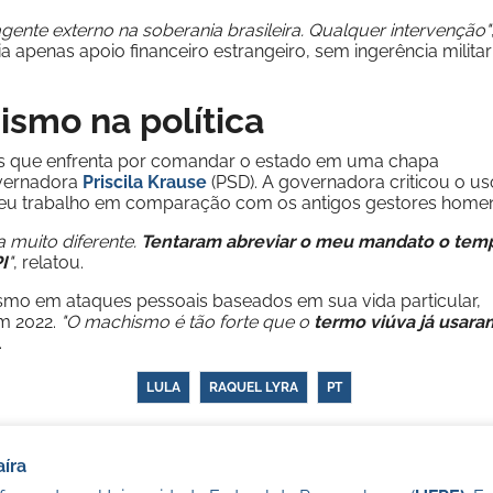
ente externo na soberania brasileira. Qualquer intervenção"
 apenas apoio financeiro estrangeiro, sem ingerência militar
ismo na política
s que enfrenta por comandar o estado em uma chapa
overnadora
Priscila Krause
(PSD). A governadora criticou o us
o seu trabalho em comparação com os antigos gestores home
muito diferente.
Tentaram abreviar o meu mandato o tem
I
"
, relatou.
mo em ataques pessoais baseados em sua vida particular,
m 2022.
"O machismo é tão forte que o
termo viúva já usara
.
LULA
RAQUEL LYRA
PT
íra