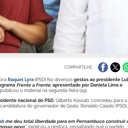
COMPARTILHE:
dora
Raquel Lyra
(PSD) fez diversos
gestos ao presidente Lu
programa
Frente a Frente
, apresentado por Daniela Lima e
publicou o material na segunda-feira (29).
sidente nacional do PSD
, Gilberto Kassab, concedeu para a
é-candidatura do governador de Goiás, Ronaldo Caiado (PSD),
ab
me deu total liberdade para em Pernambuco construir 
 nosso povo
"
, explicou a gestora, ressaltando que o partido