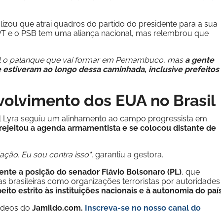
alizou que atrai quadros do partido do presidente para a sua
PT e o PSB tem uma aliança nacional, mas relembrou que
al o palanque que vai formar em Pernambuco, mas
a gente
 estiveram ao longo dessa caminhada, inclusive prefeitos
nvolvimento dos EUA no Brasil
l Lyra seguiu um alinhamento ao campo progressista em
rejeitou a agenda armamentista e se colocou distante de
ção. Eu sou contra isso"
, garantiu a gestora.
nte a posição do senador Flávio Bolsonaro (PL)
, que
as brasileiras como organizações terroristas por autoridades
ito estrito às instituições nacionais e à autonomia do país
vídeos do
Jamildo.com.
Inscreva-se no nosso
canal do