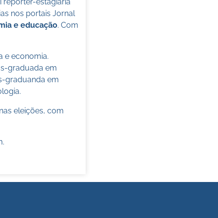
oi repórter-estagiária
s nos portais Jornal
omia e educação
. Com
ca e economia.
pós-graduada em
pós-graduanda em
ologia.
nas eleições, com
m
.