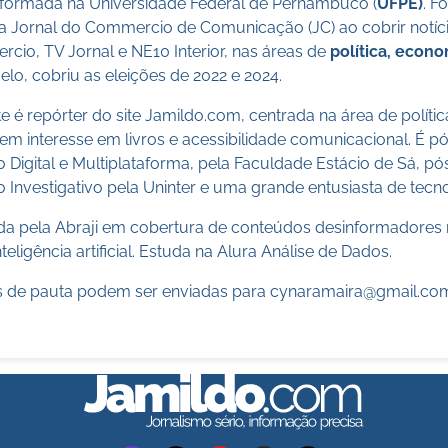
a formada na Universidade Federal de Pernambuco (
UFPE)
. F
a Jornal do Commercio de Comunicação (JC) ao cobrir notícia
cio, TV Jornal e NE10 Interior, nas áreas de
política, econ
lo, cobriu as eleições de 2022 e 2024.
 é repórter do site Jamildo.com, centrada na área de políti
m interesse em livros e acessibilidade comunicacional. É 
o Digital e Multiplataforma, pela Faculdade Estácio de Sá, 
 Investigativo pela Uninter e uma grande entusiasta de tecn
cada pela Abraji em cobertura de conteúdos desinformadores 
teligência artificial. Estuda na Alura Análise de Dados.
 de pauta podem ser enviadas para
cynaramaira@gmail.co