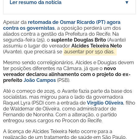
Ler resumo da notícia
▼
Apesar da
retomada de Osmar Ricardo (PT) agora
contra os governistas
, a oposição perderá um dos
aliados contra a gestão da Prefeitura do Recife. Na
segunda-feira (25), o
suplente Douglas Brito
(Avante)
assumiu o lugar do vereador
Alcides Teixeira Neto
(Avante), que precisará se
ausentar por 150 dias.
Mesmo sendo correligionários, Alcides e Douglas devem
ter posições diferentes na Câmara, já que o
novo
vereador declarou alinhamento com o projeto do ex-
prefeito
João Campos
(PSB).
Até o começo de 2025, o Avante fazia parte da base dos
socialistas, mas migrou para o lado da governadora
Raquel Lyra (PSD) com a entrada de
Virgílio Oliveira
, filho
de Waldemar de Oliveira, como administrador de
Fernando de Noronha. Com a alteração, o partido
entregou seus cargos no Procon do Recife.
A licença de Alcides Teixeira Neto ocorre para a
realização de um tratamento de saúde em São Paulo,