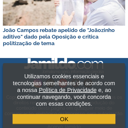
João Campos rebate apelido de "Joãozinho
aditivo" dado pela Oposição e critica
politização de tema
Utilizamos cookies essenciais e
tecnologias semelhantes de acordo com
a nossa
Política de Privacidade
e, ao
continuar navegando, você concorda
Copyright Jamildo Melo Comunicações Ltda. Todos os
direitos reservados. É proibida a reprodução do
com essas condições.
conteúdo desta página em qualquer meio de
comunicação, eletrônico ou impresso, sem autorização.
OK
Política de Privacidade
.
Acervo Jamildo