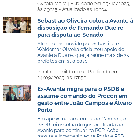
Cynara Maíra |
Publicado em 05/12/2025,
às 09h25 - Atualizado às 10h04
Sebastião Oliveira coloca Avante à
disposição de Fernando Dueire
para disputa ao Senado
Almoço promovido por Sebastião e
Waldemar Oliveira oficializou apoio do
Avante a Dueire, que já reúne mais de 25
prefeitos em sua base
Plantão Jamildo.com |
Publicado em
24/09/2025, às 17h50
Ex-Avante migra para o PSDB e
assume comando do Procon em
gesto entre João Campos e Álvaro
Porto
Em aproximação com João Campos, o
PSDB foi escolha de gestora filiada ao
Avante para continuar na PCR. Ação
mostra alinhamento entre Porto e PSB