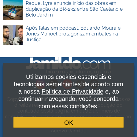
Raquel Lyra anuncia início das obras em
duplicação da BR-232 entre São Caetano e
Belo Jardim
Após falas em podcast, Eduardo Moura e
Jones Manoel protagonizam embates na
Justiça
Utilizamos cookies essenciais e
tecnologias semelhantes de acordo com
a nossa
Política de Privacidade
e, ao
continuar navegando, você concorda
Copyright Jamildo Melo Comunicações Ltda. Todos os
direitos reservados. É proibida a reprodução do
com essas condições.
conteúdo desta página em qualquer meio de
comunicação, eletrônico ou impresso, sem autorização.
OK
Política de Privacidade
.
Acervo Jamildo
.