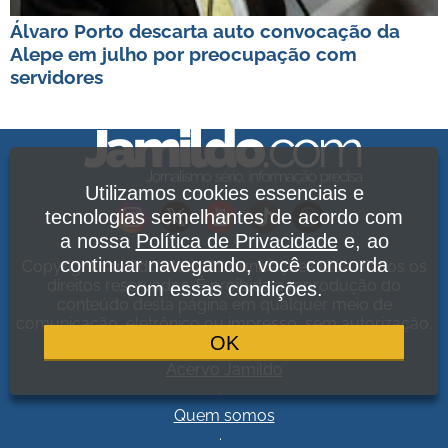
Álvaro Porto descarta auto convocação da
Alepe em julho por preocupação com
servidores
Utilizamos cookies essenciais e
tecnologias semelhantes de acordo com
a nossa
Política de Privacidade
e, ao
continuar navegando, você concorda
Copyright Jamildo Melo Comunicações Ltda. Todos os
direitos reservados. É proibida a reprodução do
com essas condições.
conteúdo desta página em qualquer meio de
comunicação, eletrônico ou impresso, sem autorização.
OK
Política de Privacidade
.
Acervo Jamildo
.
Quem somos
.