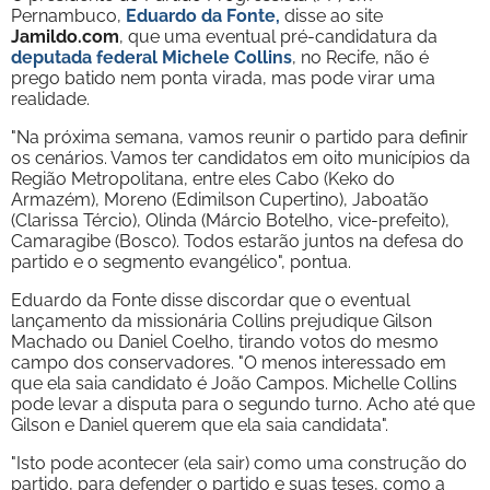
Pernambuco,
Eduardo da Fonte,
disse ao site
Jamildo.com
, que uma eventual pré-candidatura da
deputada federal Michele Collins
, no Recife, não é
prego batido nem ponta virada, mas pode virar uma
realidade.
"Na próxima semana, vamos reunir o partido para definir
os cenários. Vamos ter candidatos em oito municípios da
Região Metropolitana, entre eles Cabo (Keko do
Armazém), Moreno (Edimilson Cupertino), Jaboatão
(Clarissa Tércio), Olinda (Márcio Botelho, vice-prefeito),
Camaragibe (Bosco). Todos estarão juntos na defesa do
partido e o segmento evangélico", pontua.
Eduardo da Fonte disse discordar que o eventual
lançamento da missionária Collins prejudique Gilson
Machado ou Daniel Coelho, tirando votos do mesmo
campo dos conservadores. "O menos interessado em
que ela saia candidato é João Campos. Michelle Collins
pode levar a disputa para o segundo turno. Acho até que
Gilson e Daniel querem que ela saia candidata".
"Isto pode acontecer (ela sair) como uma construção do
partido, para defender o partido e suas teses, como a