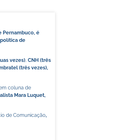
de Pernambuco, é
política de
duas vezes)
,
CNH (três
mbratel (três vezes),
 em coluna de
alista Mara Luquet,
cio de Comunicação
,