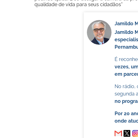
qualidade de vida para seus cidadãos”
Jamildo 
Jamildo 
especiali
Pernambuc
É reconhec
vezes, um
em parcer
No rádio,
segunda a 
no progr
Por 20 an
onde atuo