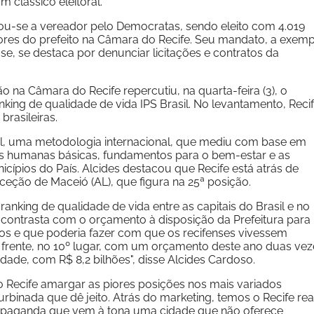
 clássico eleitoral.
ou-se a vereador pelo Democratas, sendo eleito com 4.019
tores do prefeito na Câmara do Recife. Seu mandato, a exem
e, se destaca por denunciar licitações e contratos da
ção na Câmara do Recife repercutiu, na quarta-feira (3), o
ng de qualidade de vida IPS Brasil. No levantamento, Reci
brasileiras.
cial, uma metodologia internacional, que mediu com base em
es humanas básicas, fundamentos para o bem-estar e as
ípios do País. Alcides destacou que Recife está atrás de
ceção de Maceió (AL), que figura na 25ª posição.
 ranking de qualidade de vida entre as capitais do Brasil e no
contrasta com o orçamento à disposição da Prefeitura para
idos e que poderia fazer com que os recifenses vivessem
a frente, no 10º lugar, com um orçamento deste ano duas vez
dade, com R$ 8,2 bilhões", disse Alcides Cardoso.
o Recife amargar as piores posições nos mais variados
rbinada que dê jeito. Atrás do marketing, temos o Recife rea
ropaganda que vem à tona uma cidade que não oferece