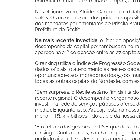
enfrentar o atual prefeito João Campos, em um
Nas eleições 2020, Alcides Cardoso candidat
votos. O vereador é um dos principais oposi
dos mandatos parlamentares de Priscila Kraus
Prefeitura do Recife.
Na mais recente investida
, o líder da oposi
desempenho da capital pernambucana no ranki
aparece na 21º colocação entre as 27 capitais 
O ranking utiliza o Índice de Progressão So
dados oficiais, o atendimento às necessidad
oportunidades aos moradores dos 5.700 munic
todas as outras capitais do Nordeste, com ex
“Sem surpresa, o Recife está no fim da fila do
recorte regional. O desempenho vergonhoso 
investir na rede de serviços públicos oferec
melhor. Enquanto isso, Aracaju está na noss
menor - R$ 3,9 bilhões - do que o da nossa ci
"É o retrato das gestões do PSB que deixam 
rankings. Contra dados, não há propaganda tu
pedindo ajuda. É só desligar a câmera da p