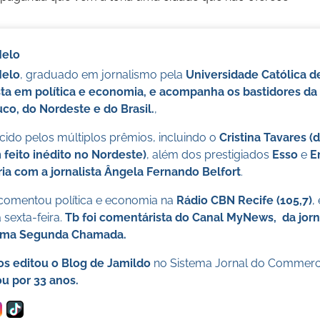
Melo
Melo
, graduado em jornalismo pela
Universidade Católica 
sta em política e economia, e acompanha os bastidores da 
o, do Nordeste e do Brasil.
,
ido pelos múltiplos prêmios, incluindo o
Cristina Tavares (
 feito inédito no Nordeste)
, além dos prestigiados
Esso
e
E
ia com a jornalista Ângela Fernando Belfort
.
 comentou política e economia na
Rádio CBN Recife (105,7)
,
sexta-feira.
Tb foi comentárista do Canal MyNews, da jorn
ama Segunda Chamada.
os editou o Blog de Jamildo
no Sistema Jornal do Commer
u por 33 anos.