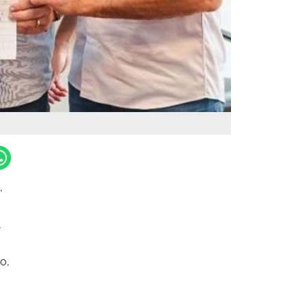
,
A
o,