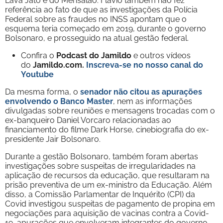
Lava Jato e do Mensalão. Flávio também não fez
referência ao fato de que as investigações da Polícia
Federal sobre as fraudes no INSS apontam que o
esquema teria começado em 2019, durante o governo
Bolsonaro, e prosseguido na atual gestão federal.
Confira o
Podcast do Jamildo
e outros vídeos
do
Jamildo.com.
Inscreva-se no nosso
canal do
Youtube
Da mesma forma, o
senador não citou as apurações
envolvendo o Banco Master
, nem as informações
divulgadas sobre reuniões e mensagens trocadas com o
ex-banqueiro Daniel Vorcaro relacionadas ao
financiamento do filme Dark Horse, cinebiografia do ex-
presidente Jair Bolsonaro.
Durante a gestão Bolsonaro, também foram abertas
investigações sobre suspeitas de irregularidades na
aplicação de recursos da educação, que resultaram na
prisão preventiva de um ex-ministro da Educação. Além
disso, a Comissão Parlamentar de Inquérito (CPI) da
Covid investigou suspeitas de pagamento de propina em
negociações para aquisição de vacinas contra a Covid-
19, apurações que envolveram integrantes do governo