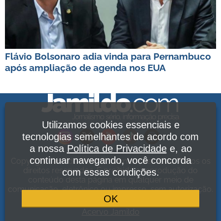
Flávio Bolsonaro adia vinda para Pernambuco
após ampliação de agenda nos EUA
Utilizamos cookies essenciais e
tecnologias semelhantes de acordo com
a nossa
Política de Privacidade
e, ao
continuar navegando, você concorda
Copyright Jamildo Melo Comunicações Ltda. Todos os
direitos reservados. É proibida a reprodução do
com essas condições.
conteúdo desta página em qualquer meio de
comunicação, eletrônico ou impresso, sem autorização.
OK
Política de Privacidade
.
Acervo Jamildo