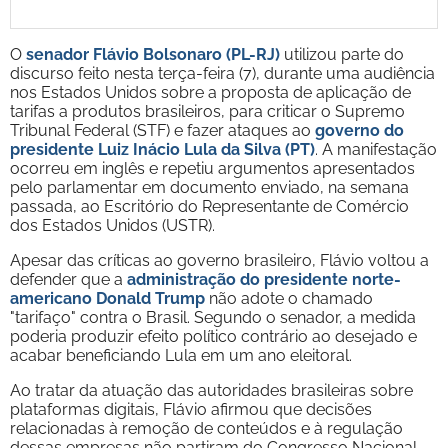
O
senador Flávio Bolsonaro (PL-RJ)
utilizou parte do
discurso feito nesta terça-feira (7), durante uma audiência
nos Estados Unidos sobre a proposta de aplicação de
tarifas a produtos brasileiros, para criticar o Supremo
Tribunal Federal (STF) e fazer ataques ao
governo do
presidente Luiz Inácio Lula da Silva (PT)
. A manifestação
ocorreu em inglês e repetiu argumentos apresentados
pelo parlamentar em documento enviado, na semana
passada, ao Escritório do Representante de Comércio
dos Estados Unidos (USTR).
Apesar das críticas ao governo brasileiro, Flávio voltou a
defender que a
administração do presidente norte-
americano Donald Trump
não adote o chamado
"tarifaço" contra o Brasil. Segundo o senador, a medida
poderia produzir efeito político contrário ao desejado e
acabar beneficiando Lula em um ano eleitoral.
Ao tratar da atuação das autoridades brasileiras sobre
plataformas digitais, Flávio afirmou que decisões
relacionadas à remoção de conteúdos e à regulação
dessas empresas não partiram do Congresso Nacional.