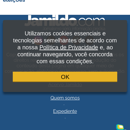
Utilizamos cookies essenciais e
tecnologias semelhantes de acordo com
a nossa
Política de Privacidade
e, ao
continuar navegando, você concorda
Copyright Jamildo Melo Comunicações Ltda. Todos os
direitos reservados. É proibida a reprodução do
com essas condições.
conteúdo desta página em qualquer meio de
comunicação, eletrônico ou impresso, sem autorização.
OK
Política de Privacidade
.
Acervo Jamildo
.
Quem somos
.
Expediente
.