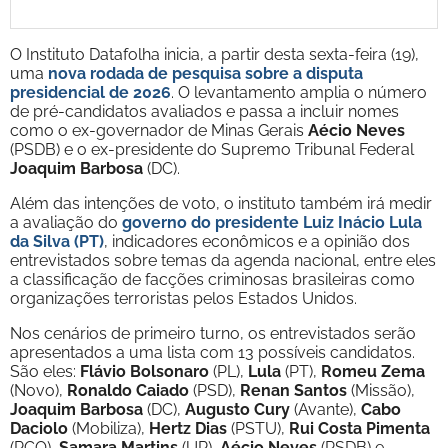
O Instituto Datafolha inicia, a partir desta sexta-feira (19),
uma
nova rodada de pesquisa sobre a disputa
presidencial de 2026
. O levantamento amplia o número
de pré-candidatos avaliados e passa a incluir nomes
como o ex-governador de Minas Gerais
Aécio Neves
(PSDB) e o ex-presidente do Supremo Tribunal Federal
Joaquim Barbosa
(DC).
Além das intenções de voto, o instituto também irá medir
a avaliação do
governo do presidente Luiz Inácio Lula
da Silva (PT)
, indicadores econômicos e a opinião dos
entrevistados sobre temas da agenda nacional, entre eles
a classificação de facções criminosas brasileiras como
organizações terroristas pelos Estados Unidos.
Nos cenários de primeiro turno, os entrevistados serão
apresentados a uma lista com 13 possíveis candidatos.
São eles:
Flávio Bolsonaro
(PL),
Lula
(PT),
Romeu Zema
(Novo),
Ronaldo Caiado
(PSD),
Renan Santos
(Missão),
Joaquim Barbosa
(DC),
Augusto Cury
(Avante),
Cabo
Daciolo
(Mobiliza),
Hertz Dias
(PSTU),
Rui Costa Pimenta
(PCO),
Samara Martins
(UP),
Aécio Neves
(PSDB) e