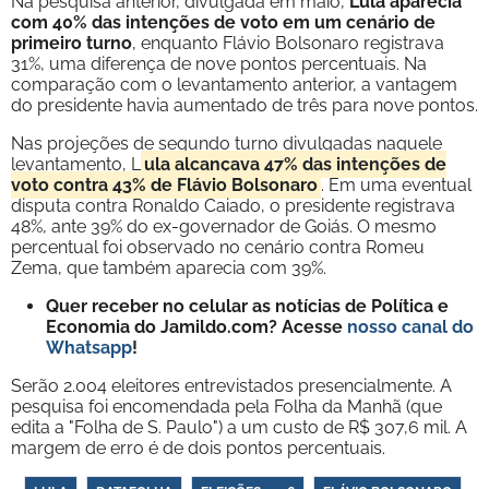
Na pesquisa anterior, divulgada em maio,
Lula aparecia
com 40% das intenções de voto em um cenário de
primeiro turno
, enquanto Flávio Bolsonaro registrava
31%, uma diferença de nove pontos percentuais. Na
comparação com o levantamento anterior, a vantagem
do presidente havia aumentado de três para nove pontos.
Nas projeções de segundo turno divulgadas naquele
levantamento, L
ula alcançava 47% das intenções de
voto contra 43% de Flávio Bolsonaro
. Em uma eventual
disputa contra Ronaldo Caiado, o presidente registrava
48%, ante 39% do ex-governador de Goiás. O mesmo
percentual foi observado no cenário contra Romeu
Zema, que também aparecia com 39%.
Quer receber no celular as notícias de Política e
Economia do Jamildo.com? Acesse
nosso canal do
Whatsapp
!
Serão 2.004 eleitores entrevistados presencialmente. A
pesquisa foi encomendada pela Folha da Manhã (que
edita a "Folha de S. Paulo") a um custo de R$ 307,6 mil. A
margem de erro é de dois pontos percentuais.