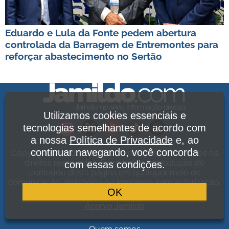
Eduardo e Lula da Fonte pedem abertura
controlada da Barragem de Entremontes para
reforçar abastecimento no Sertão
Utilizamos cookies essenciais e
tecnologias semelhantes de acordo com
a nossa
Política de Privacidade
e, ao
continuar navegando, você concorda
Copyright Jamildo Melo Comunicações Ltda. Todos os
direitos reservados. É proibida a reprodução do
com essas condições.
conteúdo desta página em qualquer meio de
comunicação, eletrônico ou impresso, sem autorização.
OK
Política de Privacidade
.
Acervo Jamildo
.