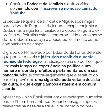
Confira o
Podcast do Jamildo
e outros vídeos
do
Jamildo.com.
Inscreva-se no nosso
canal do
Youtube
Especula-se que a ideia inicial de Miguel após migrar
para o lado de Raquel seria ter uma chapa conjunta a
Dudu, mas a sigla teria rejeitado na época e agora o ex-
prefeito de Petrolina estaria comprometido com o nome
de Túlio Gadelha, que já o apoiou publicamente como
companheiro de chapa.
O grupo do PP, liderado por Eduardo da Fonte, defende
que por ser maioria e
já ter sido escolhido durante
reunião da federação
, a indicação seria do político, que
tem
mais tempo de experiência na política e um
número maior de prefeitos e parlamentares em sua
bancada
. Miguel contra-argumenta que o estatuto do
partido prevê que
uma sigla não pode vetar a decisão
de outra, o que exigiria ambos estarem em comum
acordo
.
Apesar do União Brasil estar em desvantagem numérica
para o PP em Pernambuco, Miguel conseguiu apoios
relevantes na base de Raquel Lyra, como o do pré-