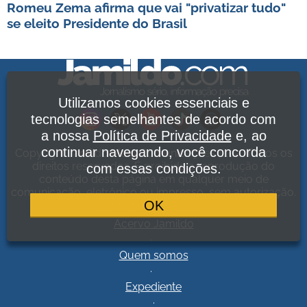
Romeu Zema afirma que vai "privatizar tudo"
se eleito Presidente do Brasil
Utilizamos cookies essenciais e
tecnologias semelhantes de acordo com
a nossa
Política de Privacidade
e, ao
continuar navegando, você concorda
Copyright Jamildo Melo Comunicações Ltda. Todos os
direitos reservados. É proibida a reprodução do
com essas condições.
conteúdo desta página em qualquer meio de
comunicação, eletrônico ou impresso, sem autorização.
OK
Política de Privacidade
.
Acervo Jamildo
.
Quem somos
.
Expediente
.