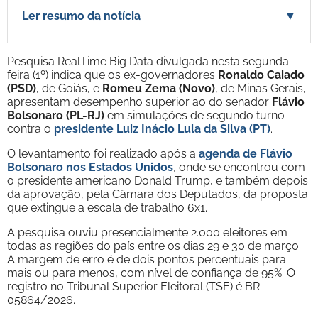
Ler resumo da notícia
▼
Pesquisa RealTime Big Data divulgada nesta segunda-
feira (1º) indica que os ex-governadores
Ronaldo Caiado
(PSD)
, de Goiás, e
Romeu Zema (Novo)
, de Minas Gerais,
apresentam desempenho superior ao do senador
Flávio
Bolsonaro (PL-RJ)
em simulações de segundo turno
contra o
presidente Luiz Inácio Lula da Silva (PT)
.
O levantamento foi realizado após a
agenda de Flávio
Bolsonaro nos Estados Unidos
, onde se encontrou com
o presidente americano Donald Trump, e também depois
da aprovação, pela Câmara dos Deputados, da proposta
que extingue a escala de trabalho 6x1.
A pesquisa ouviu presencialmente 2.000 eleitores em
todas as regiões do país entre os dias 29 e 30 de março.
A margem de erro é de dois pontos percentuais para
mais ou para menos, com nível de confiança de 95%. O
registro no Tribunal Superior Eleitoral (TSE) é BR-
05864/2026.