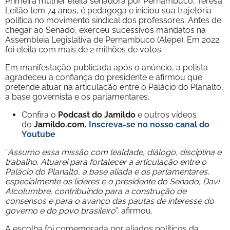
Primeira mulher eleita senadora por Pernambuco, Teresa
Leitão tem 74 anos, é pedagoga e iniciou sua trajetória
política no movimento sindical dos professores. Antes de
chegar ao Senado, exerceu sucessivos mandatos na
Assembleia Legislativa de Pernambuco (Alepe). Em 2022,
foi eleita com mais de 2 milhões de votos.
Em manifestação publicada após o anúncio, a petista
agradeceu a confiança do presidente e afirmou que
pretende atuar na articulação entre o Palácio do Planalto,
a base governista e os parlamentares.
Confira o
Podcast do Jamildo
e outros vídeos
do
Jamildo.com.
Inscreva-se no nosso
canal do
Youtube
“
Assumo essa missão com lealdade, diálogo, disciplina e
trabalho. Atuarei para fortalecer a articulação entre o
Palácio do Planalto, a base aliada e os parlamentares,
especialmente os líderes e o presidente do Senado, Davi
Alcolumbre, contribuindo para a construção de
consensos e para o avanço das pautas de interesse do
governo e do povo brasileiro
”, afirmou.
A escolha foi comemorada por aliados políticos da