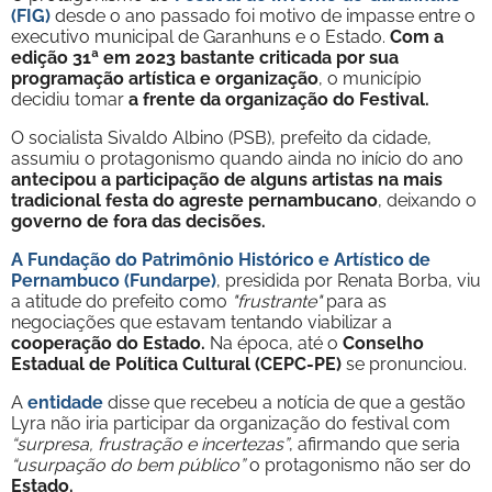
(FIG)
desde o ano passado foi motivo de impasse entre o
executivo municipal de Garanhuns e o Estado.
Com a
edição 31ª em 2023 bastante criticada por sua
programação artística e organização
, o município
decidiu tomar
a frente da organização do Festival.
O socialista Sivaldo Albino (PSB), prefeito da cidade,
assumiu o protagonismo quando ainda no início do ano
antecipou a participação de alguns artistas na mais
tradicional festa do agreste pernambucano
, deixando o
governo de fora das decisões.
A Fundação do Patrimônio Histórico e Artístico de
Pernambuco (Fundarpe)
, presidida por Renata Borba, viu
a atitude do prefeito como
"frustrante"
para as
negociações que estavam tentando viabilizar a
cooperação do Estado.
Na época, até o
Conselho
Estadual de Política Cultural (CEPC-PE)
se pronunciou.
A
entidade
disse que recebeu a notícia de que a gestão
Lyra não iria participar da organização do festival com
“surpresa, frustração e incertezas”
, afirmando que seria
“usurpação do bem público”
o protagonismo não ser do
Estado.