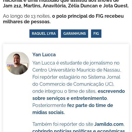
nacional e uma multidão que assistiu aos shows de
Jam 212, Martins, Anavitória, Zélia Duncan e Jota Quest.
Ao longo de 13 noites,
o polo principal do FIG recebeu
milhares de pessoas.
RAQUEL LYRA
GARANHUNS
FIG
Yan Lucca
Yan Lucca é estudante de jornalismo no
Centro Universitário Maurício de Nassau.
Foi repórter estagiário no Sistema Jornal
do Commercio de Comunicação (JC),
onde integrou o time de sites,
escrevendo
sobre serviços e entretenimento
.
Posteriormente
fez parte do time de
mídias sociais.
Também foi repórter do site
Jamildo.com
,
cobrindo notícias políticas e econômicas
.