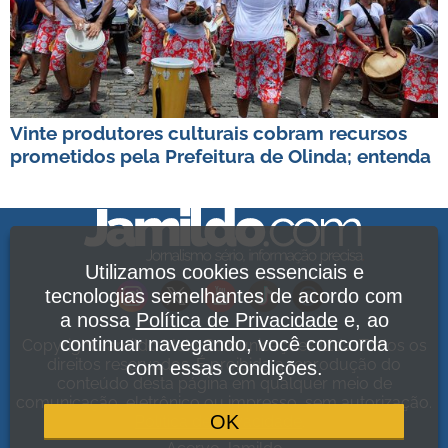
Vinte produtores culturais cobram recursos
prometidos pela Prefeitura de Olinda; entenda
Utilizamos cookies essenciais e
tecnologias semelhantes de acordo com
a nossa
Política de Privacidade
e, ao
continuar navegando, você concorda
Copyright Jamildo Melo Comunicações Ltda. Todos os
direitos reservados. É proibida a reprodução do
com essas condições.
conteúdo desta página em qualquer meio de
comunicação, eletrônico ou impresso, sem autorização.
OK
Política de Privacidade
.