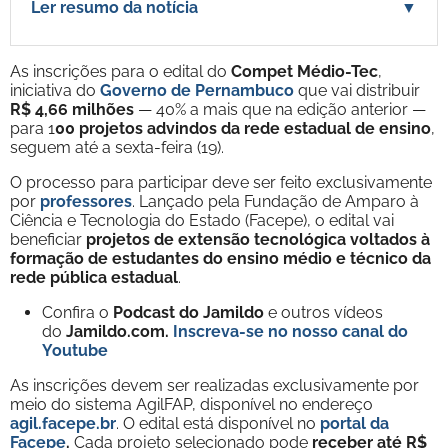
Ler resumo da notícia
▼
As inscrições para o edital do
Compet Médio-Tec
,
iniciativa do
Governo de Pernambuco
que vai distribuir
R$ 4,66 milhões
— 40% a mais que na edição anterior —
para 1
00 projetos advindos da rede estadual de ensino
,
seguem até a sexta-feira (19).
O processo para participar deve ser feito exclusivamente
por
professores
. Lançado pela Fundação de Amparo à
Ciência e Tecnologia do Estado (Facepe), o edital vai
beneficiar
projetos de extensão tecnológica voltados à
formação de estudantes do ensino médio e técnico da
rede pública estadual
.
Confira o
Podcast do Jamildo
e outros vídeos
do
Jamildo.com.
Inscreva-se no nosso
canal do
Youtube
As inscrições devem ser realizadas exclusivamente por
meio do sistema AgilFAP, disponível no endereço
agil.facepe.br
. O edital está disponível no
portal da
Facepe
.
Cada projeto selecionado pode
receber até R$