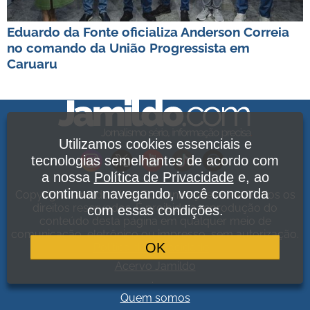
Eduardo da Fonte oficializa Anderson Correia
no comando da União Progressista em
Caruaru
Utilizamos cookies essenciais e
tecnologias semelhantes de acordo com
a nossa
Política de Privacidade
e, ao
continuar navegando, você concorda
Copyright Jamildo Melo Comunicações Ltda. Todos os
direitos reservados. É proibida a reprodução do
com essas condições.
conteúdo desta página em qualquer meio de
comunicação, eletrônico ou impresso, sem autorização.
OK
Política de Privacidade
.
Acervo Jamildo
.
Quem somos