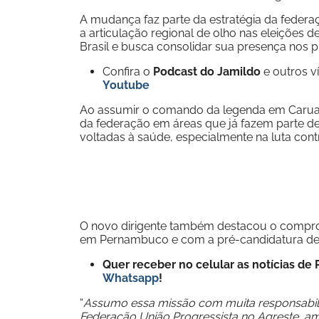
A mudança faz parte da estratégia da federaçã
a articulação regional de olho nas eleições d
Brasil e busca consolidar sua presença nos 
Confira o
Podcast do Jamildo
e outros 
Youtube
Ao assumir o comando da legenda em Caruar
da federação em áreas que já fazem parte de 
voltadas à saúde, especialmente na luta cont
O novo dirigente também destacou o comprom
em Pernambuco e com a pré-candidatura de 
Quer receber no celular as notícias d
Whatsapp
!
“
Assumo essa missão com muita responsabili
Federação União Progressista no Agreste, a