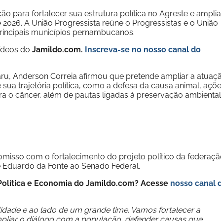
o para fortalecer sua estrutura política no Agreste e amplia
e 2026. A União Progressista reúne o Progressistas e o União
principais municípios pernambucanos.
vídeos do
Jamildo.com.
Inscreva-se no nosso
canal do
u, Anderson Correia afirmou que pretende ampliar a atuaç
sua trajetória política, como a defesa da causa animal, açõ
ra o câncer, além de pautas ligadas à preservação ambiental
isso com o fortalecimento do projeto político da federaç
Eduardo da Fonte ao Senado Federal.
e Política e Economia do Jamildo.com? Acesse
nosso canal 
dade e ao lado de um grande time. Vamos fortalecer a
mpliar o diálogo com a população, defender causas que