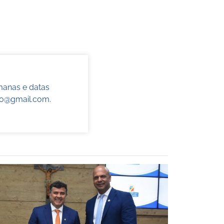
manas e datas
do@gmail.com
.