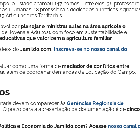
mpo, o Estado chamou 147 nomes. Entre eles, 36 professore
ias Humanas, 18 profissionais dedicados a Práticas Agrícola
5 Articuladores Territoriais.
sável por
planejar e ministrar aulas na área agrícola e
de Jovens e Adultos), com foco em sustentabilidade e
educativas que valorizem a agricultura familiar
.
vídeos do
Jamildo.com.
Inscreva-se no nosso
canal do
or atuar como uma forma de
mediador de conflitos entre
as
, além de coordenar demandas da Educação do Campo,
os
ortaria devem comparecer às
Gerências Regionais de
ão. O prazo para a apresentação da documentação é de
cinco
e Política e Economia do Jamildo.com? Acesse
nosso canal 