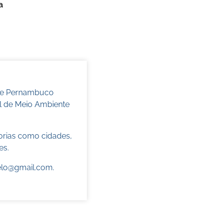
a
 de Pernambuco
l de Meio Ambiente
torias como cidades,
es.
elo@gmail.com
.