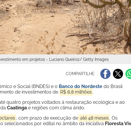
nvestimento em projetos - Luciano Queiroz/ Getty Images
COMPARTILHE:
mico e Social (BNDES) e o
Banco do Nordeste
do Brasil
çamento de investimentos de
R$ 8,8 milhões
.
até quatro projetos voltados à restauração ecológica e ao
s da
Caatinga
e regiões com clima árido.
ectares
, com prazo de execução de
até 48 meses
. Os
o selecionados por edital no âmbito da iniciativa
Floresta Vi