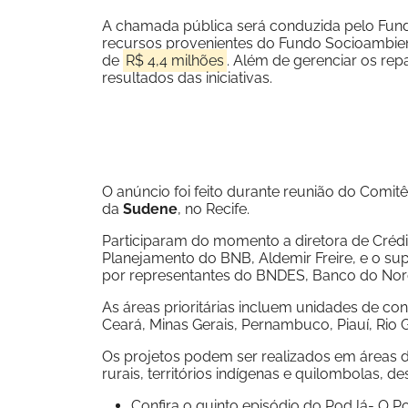
A chamada pública será conduzida pelo Fundo
recursos provenientes do Fundo Socioambien
de
R$ 4,4 milhões
. Além de gerenciar os re
resultados das iniciativas.
O anúncio foi feito durante reunião do Comitê 
da
Sudene
, no Recife.
Participaram do momento a diretora de Crédit
Planejamento do BNB, Aldemir Freire, e o su
por representantes do BNDES, Banco do Nord
As áreas prioritárias incluem unidades de co
Ceará, Minas Gerais, Pernambuco, Piauí, Rio 
Os projetos podem ser realizados em áreas 
rurais, territórios indígenas e quilombolas, d
Confira o quinto episódio do PodJá- O P