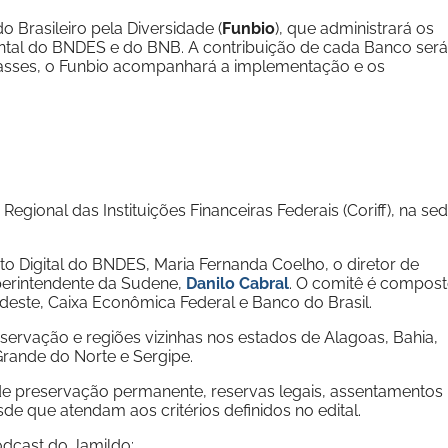
 Brasileiro pela Diversidade (
Funbio
), que administrará os
tal do BNDES e do BNB. A contribuição de cada Banco será
passes, o Funbio acompanhará a implementação e os
Regional das Instituições Financeiras Federais (Coriff), na se
o Digital do BNDES, Maria Fernanda Coelho, o diretor de
perintendente da Sudene,
Danilo Cabral
. O comitê é compos
este, Caixa Econômica Federal e Banco do Brasil.
nservação e regiões vizinhas nos estados de Alagoas, Bahia,
Grande do Norte e Sergipe.
de preservação permanente, reservas legais, assentamentos
esde que atendam aos critérios definidos no edital.
odcast do Jamildo: