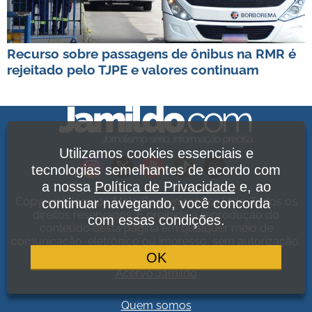
Recurso sobre passagens de ônibus na RMR é
rejeitado pelo TJPE e valores continuam
Utilizamos cookies essenciais e
tecnologias semelhantes de acordo com
a nossa
Política de Privacidade
e, ao
Copyright Jamildo Melo Comunicações Ltda. Todos os
continuar navegando, você concorda
direitos reservados. É proibida a reprodução do
com essas condições.
conteúdo desta página em qualquer meio de
comunicação, eletrônico ou impresso, sem autorização.
Política de Privacidade
.
OK
Acervo Jamildo
.
Quem somos