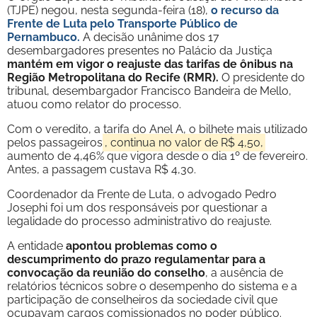
(TJPE) negou, nesta segunda-feira (18),
o recurso da
Frente de Luta pelo Transporte Público de
Pernambuco
.
A decisão unânime dos 17
desembargadores presentes no Palácio da Justiça
mantém em vigor o reajuste das tarifas de ônibus na
Região Metropolitana do Recife (RMR).
O presidente do
tribunal, desembargador Francisco Bandeira de Mello,
atuou como relator do processo.
Com o veredito, a tarifa do Anel A, o bilhete mais utilizado
pelos passageiros
, continua no valor de R$ 4,50,
aumento de 4,46% que vigora desde o dia 1º de fevereiro.
Antes, a passagem custava R$ 4,30.
Coordenador da Frente de Luta, o advogado Pedro
Josephi foi um dos responsáveis por questionar a
legalidade do processo administrativo do reajuste.
A entidade
apontou problemas como o
descumprimento do prazo regulamentar para a
convocação da reunião do conselho
, a ausência de
relatórios técnicos sobre o desempenho do sistema e a
participação de conselheiros da sociedade civil que
ocupavam cargos comissionados no poder público.