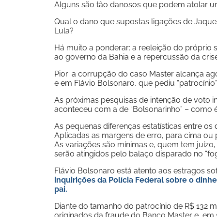
Alguns são tão danosos que podem atolar um
Qual o dano que supostas ligações de Jaque
Lula?
Há muito a ponderar: a reeleição do próprio 
ao governo da Bahia e a repercussão da crise
Pior: a corrupção do caso Master alcança ag
e em Flávio Bolsonaro, que pediu “patrocínio”
As próximas pesquisas de intenção de voto 
aconteceu com a de “Bolsonarinho” – como é 
As pequenas diferenças estatísticas entre os
Aplicadas as margens de erro, para cima ou
As variações são mínimas e, quem tem juízo,
serão atingidos pelo balaço disparado no “f
Flávio Bolsonaro está atento aos estragos so
inquirições da Polícia Federal sobre o dinh
pai.
Diante do tamanho do patrocínio de R$ 132 m
originados da fraude do Banco Master e, em s