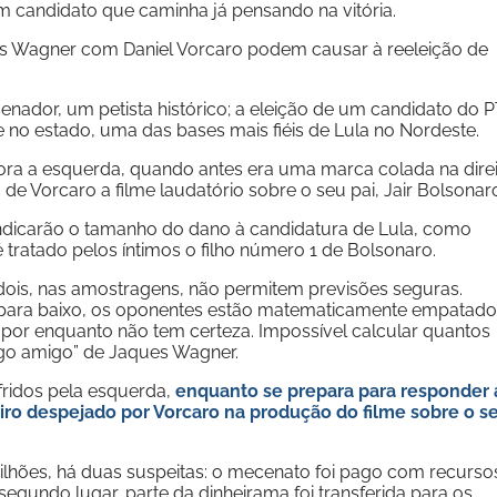
 candidato que caminha já pensando na vitória.
s Wagner com Daniel Vorcaro podem causar à reeleição de
senador, um petista histórico; a eleição de um candidato do 
 no estado, uma das bases mais fiéis de Lula no Nordeste.
ora a esquerda, quando antes era uma marca colada na direi
 de Vorcaro a filme laudatório sobre o seu pai, Jair Bolsonar
indicarão o tamanho do dano à candidatura de Lula, como
tratado pelos íntimos o filho número 1 de Bolsonaro.
 dois, nas amostragens, não permitem previsões seguras.
 para baixo, os oponentes estão matematicamente empatado
 por enquanto não tem certeza. Impossível calcular quantos
ogo amigo” de Jaques Wagner.
fridos pela esquerda,
enquanto se prepara para responder 
eiro despejado por Vorcaro na produção do filme sobre o s
ilhões, há duas suspeitas: o mecenato foi pago com recurso
egundo lugar, parte da dinheirama foi transferida para os