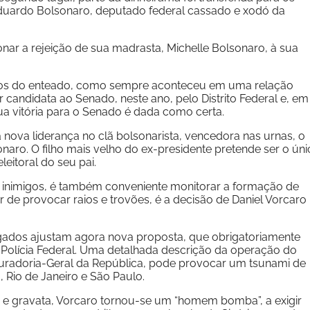
duardo Bolsonaro, deputado federal cassado e xodó da
nar a rejeição de sua madrasta, Michelle Bolsonaro, à sua
m os do enteado, como sempre aconteceu em uma relação
r candidata ao Senado, neste ano, pelo Distrito Federal e, em
ua vitória para o Senado é dada como certa.
nova liderança no clã bolsonarista, vencedora nas urnas, o
naro. O filho mais velho do ex-presidente pretende ser o úni
leitoral do seu pai.
 e inimigos, é também conveniente monitorar a formação de
 de provocar raios e trovões, é a decisão de Daniel Vorcaro
gados ajustam agora nova proposta, que obrigatoriamente
 Polícia Federal. Uma detalhada descrição da operação do
curadoria-Geral da República, pode provocar um tsunami de
 Rio de Janeiro e São Paulo.
 e gravata, Vorcaro tornou-se um “homem bomba”, a exigir