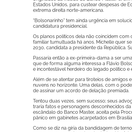
Estados Unidos, para custear despesas de E
extrema direita norte-americana.
“Bolsonarinho” tem ainda urgência em solucio
candidatura presidencial.
Os planos políticos dela não coincidem co
familiar tumultuada há anos. Michelle quer se
2030, candidata a presidente da República. S
Passaria então a ex-primeira-dama a ser uma 
que de forma alguma interessa a Flávio Bolso
e incontestável herdeiro do legado político e e
Além de se atentar para tiroteios de amigos
nuvens no horizonte. Uma delas, com o poder
de assinar um acordo de delação premiada.
Tentou duas vezes, sem sucesso; seus advo
traria fatos e personagens desconhecidos da
escândalo do Banco Master, aceita pela Pro
pânico em gabinetes acarpetados em Brasília,
Como se diz na gíria da bandidagem de terno