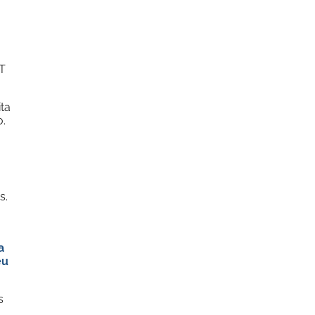
PT
ta
o.
s.
a
eu
s