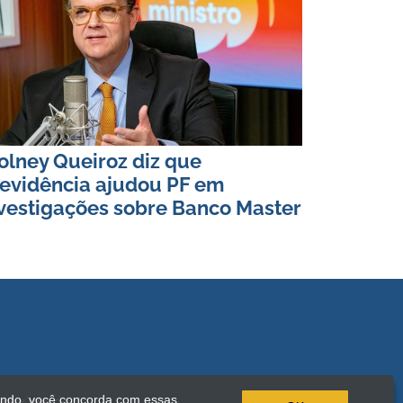
lney Queiroz diz que
evidência ajudou PF em
vestigações sobre Banco Master
ando, você concorda com essas
onteúdo desta