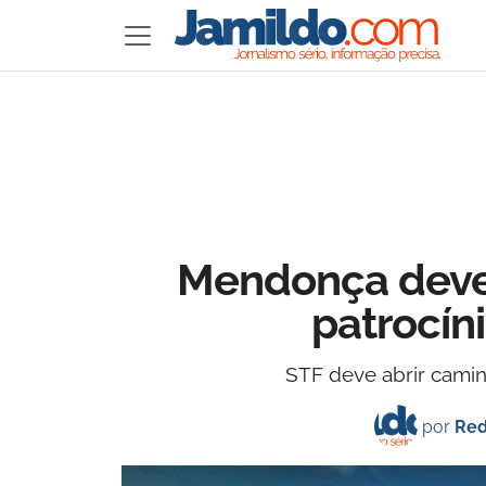
Mendonça deve a
patrocíni
STF deve abrir camin
por
Red