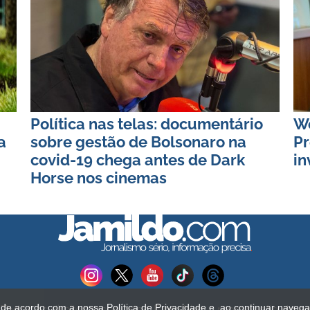
Política nas telas: documentário
Wo
a
sobre gestão de Bolsonaro na
Pr
covid-19 chega antes de Dark
in
Horse nos cinemas
s de acordo com a nossa
Política de Privacidade
e, ao continuar naveg
Todos os direitos reservados. É proibida a reprodução do c