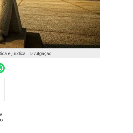
ca e jurídica - Divulgação
e
ão