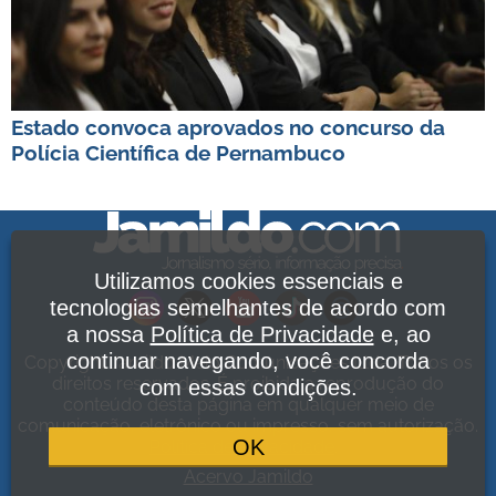
Estado convoca aprovados no concurso da
Polícia Científica de Pernambuco
Utilizamos cookies essenciais e
tecnologias semelhantes de acordo com
a nossa
Política de Privacidade
e, ao
continuar navegando, você concorda
Copyright Jamildo Melo Comunicações Ltda. Todos os
direitos reservados. É proibida a reprodução do
com essas condições.
conteúdo desta página em qualquer meio de
comunicação, eletrônico ou impresso, sem autorização.
OK
Política de Privacidade
.
Acervo Jamildo