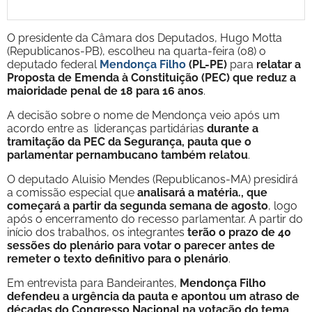
O presidente da Câmara dos Deputados, Hugo Motta
(Republicanos-PB), escolheu na quarta-feira (08) o
deputado federal
Mendonça Filho
(PL-PE)
para
relatar a
Proposta de Emenda à Constituição (PEC) que reduz a
maioridade penal de 18 para 16 anos
.
A decisão sobre o nome de Mendonça veio após um
acordo entre as lideranças partidárias
durante a
tramitação da PEC da Segurança, pauta que o
parlamentar pernambucano também relatou
.
O deputado Aluisio Mendes (Republicanos-MA) presidirá
a comissão especial que
analisará a matéria., que
começará a partir da segunda semana de agosto
, logo
após o encerramento do recesso parlamentar. A partir do
início dos trabalhos, os integrantes
terão o prazo de 40
sessões do plenário para votar o parecer antes de
remeter o texto definitivo para o plenário
.
Em entrevista para Bandeirantes,
Mendonça Filho
defendeu a urgência da pauta e apontou um atraso de
décadas do Congresso Nacional na votação do tema
.