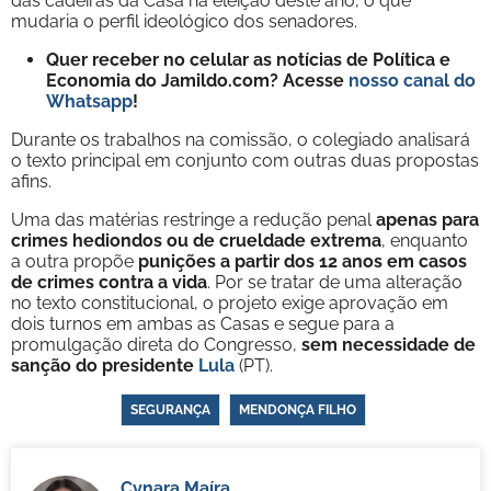
das cadeiras da Casa na eleição deste ano, o que
mudaria o perfil ideológico dos senadores.
Quer receber no celular as notícias de Política e
Economia do Jamildo.com? Acesse
nosso canal do
Whatsapp
!
Durante os trabalhos na comissão, o colegiado analisará
o texto principal em conjunto com outras duas propostas
afins.
Uma das matérias restringe a redução penal
apenas para
crimes hediondos ou de crueldade extrema
, enquanto
a outra propõe
punições a partir dos 12 anos em casos
de crimes contra a vida
. Por se tratar de uma alteração
no texto constitucional, o projeto exige aprovação em
dois turnos em ambas as Casas e segue para a
promulgação direta do Congresso,
sem necessidade de
sanção do presidente
Lula
(PT).
SEGURANÇA
MENDONÇA FILHO
Cynara Maíra