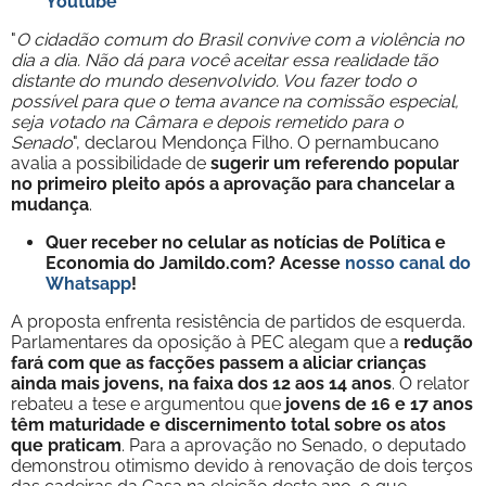
Youtube
"
O cidadão comum do Brasil convive com a violência no
dia a dia. Não dá para você aceitar essa realidade tão
distante do mundo desenvolvido. Vou fazer todo o
possível para que o tema avance na comissão especial,
seja votado na Câmara e depois remetido para o
Senado
", declarou Mendonça Filho. O pernambucano
avalia a possibilidade de
sugerir um referendo popular
no primeiro pleito após a aprovação para chancelar a
mudança
.
Quer receber no celular as notícias de Política e
Economia do Jamildo.com? Acesse
nosso canal do
Whatsapp
!
A proposta enfrenta resistência de partidos de esquerda.
Parlamentares da oposição à PEC alegam que a
redução
fará com que as facções passem a aliciar crianças
ainda mais jovens, na faixa dos 12 aos 14 anos
. O relator
rebateu a tese e argumentou que
jovens de 16 e 17 anos
têm maturidade e discernimento total sobre os atos
que praticam
. Para a aprovação no Senado, o deputado
demonstrou otimismo devido à renovação de dois terços