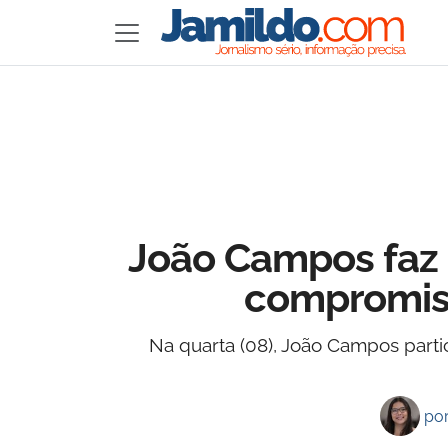
João Campos faz 
compromiss
Na quarta (08), João Campos part
po