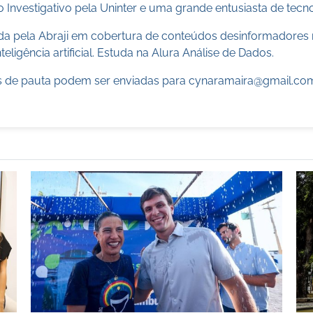
 Investigativo pela Uninter e uma grande entusiasta de tecn
cada pela Abraji em cobertura de conteúdos desinformadores 
teligência artificial. Estuda na Alura Análise de Dados.
 de pauta podem ser enviadas para
cynaramaira@gmail.co