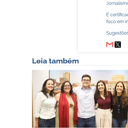
Jornalismo
É certifi
foco em in
Sugestões
Leia também