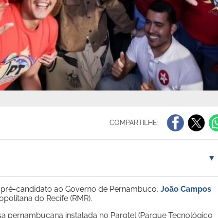
COMPARTILHE:
▼
fe e pré-candidato ao Governo de Pernambuco,
João Campos
opolitana do Recife (RMR).
sa pernambucana instalada no Parqtel (Parque Tecnológico