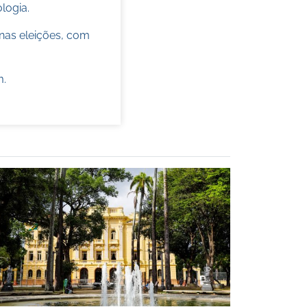
ologia.
nas eleições, com
m
.