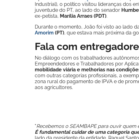
Industrial), o político visitou lideranças dos
juventude do PT, ao lado do senador
Humber
ex-petista,
Marília Arraes (PDT)
.
Durante o momento, João foi visto ao lado d
Amorim
(PT)
, que estava mais próxima da 
Fala com entregadore
No diálogo com os trabalhadores autônomos,
Empreendedores e Trabalhadores por Apli
mobilidade viária e melhorias nas condições
com outras categorias profissionais, a exempl
zona rural do pagamento de IPVA e de prom
aos agricultores.
"
Recebemos o SEAMBAPE para ouvir quem está
É fundamental cuidar de uma categoria que
lado da presidente da entidade, Raquel Santo