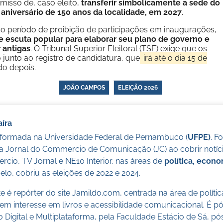
isso de, caso eleito,
transferir simbolicamente a sede do
 aniversário de 150 anos da localidade, em 2027
.
o período de proibição de participações em inaugurações,
escuta popular para elaborar seu plano de governo e
r antigas
. O Tribunal Superior Eleitoral (TSE) exige que os
junto ao registro de candidatura, que
irá até o dia 15 de
o depois.
JOÃO CAMPOS
ELEIÇÃO 2026
íra
a formada na Universidade Federal de Pernambuco (
UFPE)
. F
a Jornal do Commercio de Comunicação (JC) ao cobrir notícia
cio, TV Jornal e NE10 Interior, nas áreas de
política, econ
lo, cobriu as eleições de 2022 e 2024.
 é repórter do site Jamildo.com, centrada na área de políti
m interesse em livros e acessibilidade comunicacional. É 
o Digital e Multiplataforma, pela Faculdade Estácio de Sá, 