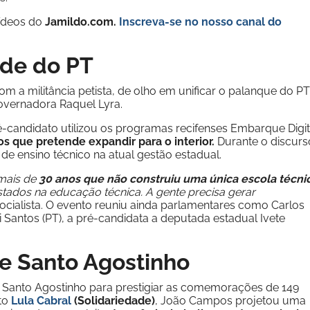
vídeos do
Jamildo.com.
Inscreva-se no nosso
canal do
ude do PT
om a militância petista, de olho em unificar o palanque do PT
governadora Raquel Lyra.
-candidato utilizou os programas recifenses Embarque Digit
s que pretende expandir para o interior.
Durante o discurs
s de ensino técnico na atual gestão estadual.
 mais de
30 anos que não construiu uma única escola técni
tados na educação técnica. A gente precisa gerar
socialista. O evento reuniu ainda parlamentares como Carlos
i Santos (PT), a pré-candidata a deputada estadual Ivete
de Santo Agostinho
e Santo Agostinho para prestigiar as comemorações de 149
ito
Lula Cabral
(Solidariedade)
, João Campos projetou uma