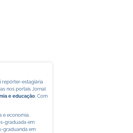
oi repórter-estagiária
s nos portais Jornal
omia e educação
. Com
ca e economia.
pós-graduada em
pós-graduanda em