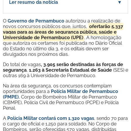
Ler resumo da notícia
▼
O
Governo de Pernambuco
autorizou a realização de
novos concursos públicos que, juntos,
ofertarão 5.337
vagas para as áreas de segurança pública, saúde e
Universidade de Pernambuco (UPE)
. A homologação
que autoriza os certames foi publicada no Diário Oficial
do Estado no último dia 3, e os editais devem ser
divulgados nos próximos dias.
Do total de vagas
, 3.905 serão destinadas às forças de
segurança
,
1.263 à Secretaria Estadual de Saúde
(SES) e
outras 169 à Universidade de Pernambuco.
Na área da segurança, os concursos contemplam
oportunidades para a
Polícia Militar de Pernambuco
(PMPE)
, Corpo de Bombeiros Militar de Pernambuco
(CBMPE), Polícia Civil de Pernambuco (PCPE) e Polícia
Penal.
A
Polícia Militar contará com 1.320 vagas
, sendo 70 para
o cargo de oficial e 1.250 para soldado. No Corpo de
Bombeiros, serão oferecidas 570 vagas, distribuídas